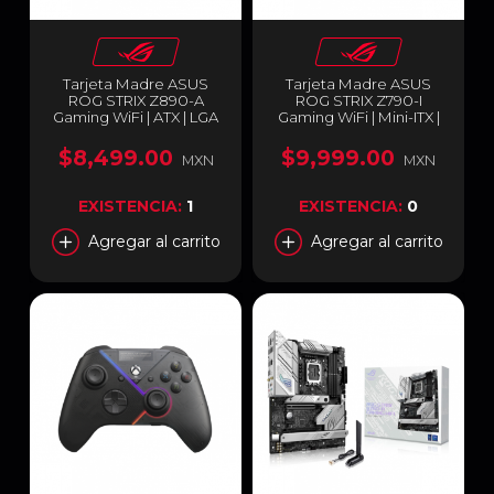
Tarjeta Madre ASUS
Tarjeta Madre ASUS
ROG STRIX Z890-A
ROG STRIX Z790-I
Gaming WiFi | ATX | LGA
Gaming WiFi | Mini-ITX |
1851 | Intel Z890 | DDR5
LGA1700 | Intel Z790 |
Hasta 256GB |
DDR5 Máx 96GB | HDMI
$8,499.00
$9,999.00
MXN
MXN
DisplayPort / HDMI /
/ Thunderbolt | ROG
Thunderbolt | Wi-Fi 7 ,
STRIX Z790-I GAMING
Bluetooth v5.4 | ROG
WIFI
EXISTENCIA:
1
EXISTENCIA:
0
STRIX Z890-A GAMING
WIFI
Agregar al carrito
Agregar al carrito