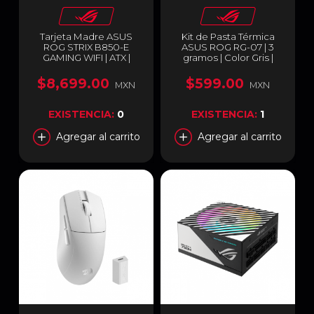
Tarjeta Madre ASUS
Kit de Pasta Térmica
ROG STRIX B850-E
ASUS ROG RG-07 | 3
GAMING WIFI | ATX |
gramos | Color Gris |
Socket AM5 | AMD
ROG RG-07 KIT
B850 | RAM DDR5
$8,699.00
$599.00
MXN
MXN
192GB(Máx) | Display
Port x 1 / HDMI x 1 | Wi-Fi
7 / Bluetooth v5.4 | ROG
EXISTENCIA:
0
EXISTENCIA:
1
STRIX B850-E GAMING
WIFI
Agregar al carrito
Agregar al carrito