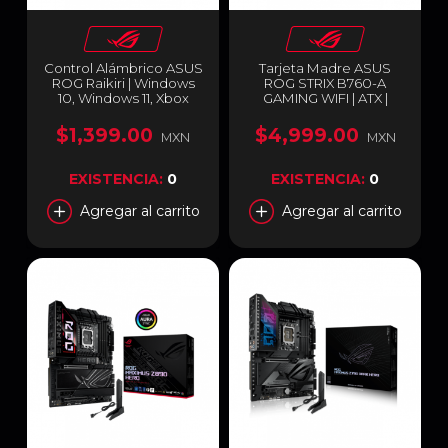
Control Alámbrico ASUS
Tarjeta Madre ASUS
ROG Raikiri | Windows
ROG STRIX B760-A
10, Windows 11, Xbox
GAMING WIFI | ATX |
Series X|S, Xbox One |
LGA1700 | Intel B760 |
GU200X ROG
DDR5 Hasta 192GB | Wi-
$1,399.00
$4,999.00
MXN
MXN
RAIKIRI/BK/WW
Fi 6E / Bluetooth v5.3 |
90MB1EP0-M1AAY0
EXISTENCIA:
0
EXISTENCIA:
0
Agregar al carrito
Agregar al carrito