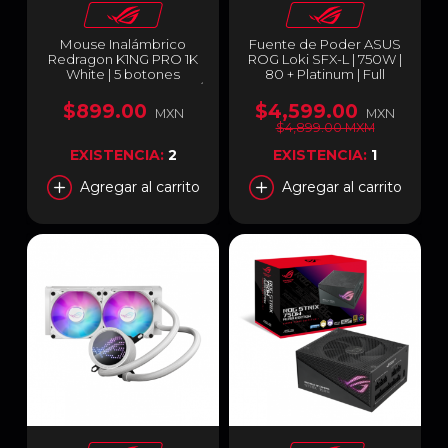
Mouse Inalámbrico
Fuente de Poder ASUS
Redragon K1NG PRO 1K
ROG Loki SFX-L | 750W |
White | 5 botones
80 + Platinum | Full
programables | 2.4 GHz /
Modular | ARGB | ROG-
Bluetooth / USB-A |
LOKI-750P-SFX-L-
$899.00
$4,599.00
MXN
MXN
Sensor Pixart 3395 |
GAMING
$4,899.00 MXM
26000 DPI | 50g | Color
Blanco | M916W-PRO-1K
EXISTENCIA:
2
EXISTENCIA:
1
Agregar al carrito
Agregar al carrito