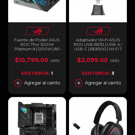
Fuente de Poder ASUS
Adaptador Wi-Fi ASUS
ROG Thor 1200W
ROG USB-BE92 | USB-A /
Platinum III | 1200W | 80
USB-C | BE6500 | Wi-Fi 7
PLUS Platinum /
| Triple Banda 2.4 / 5 / 6
Cybenetics Platinum |
GHz | ROG USB-BE92
$10,799.00
$2,099.00
MXN
MXN
190 mm | Full Modular |
Compatible con ATX 3.1 |
Pantalla Magnética
EXISTENCIA:
1
EXISTENCIA:
3
OLED | Modo Turbo |
Certificación Lambda
Agregar al carrito
Agregar al carrito
A++ | ARGB | Negro |
ROG-THOR-1200P3-
GAMING