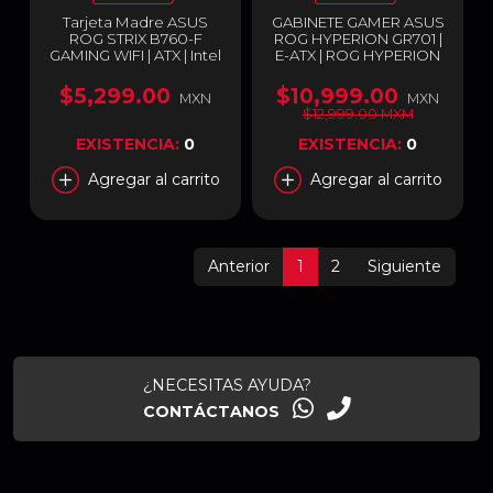
Tarjeta Madre ASUS
GABINETE GAMER ASUS
ROG STRIX B760-F
ROG HYPERION GR701 |
GAMING WIFI | ATX | Intel
E-ATX | ROG HYPERION
LGA1700 | DDR5 (Hasta
GR701
192GB) | ROG STRIX
$5,299.00
$10,999.00
MXN
MXN
B760-F GAMING WIFI
$12,999.00 MXM
EXISTENCIA:
0
EXISTENCIA:
0
Agregar al carrito
Agregar al carrito
Anterior
1
2
Siguiente
¿NECESITAS AYUDA?
CONTÁCTANOS