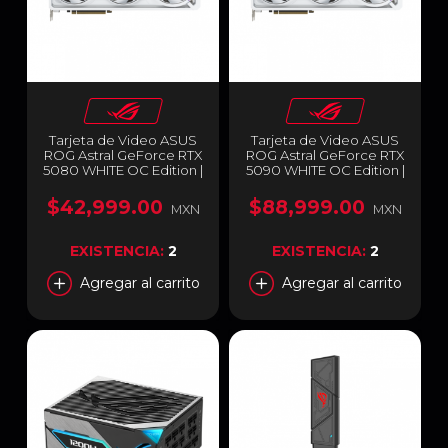
Tarjeta de Video ASUS
Tarjeta de Video ASUS
ROG Astral GeForce RTX
ROG Astral GeForce RTX
5080 WHITE OC Edition |
5090 WHITE OC Edition |
16GB GDDR7 | PCI
32GB GDDR7 | PCI
Express 5.0 | 256 Bits | 2 x
Express 5.0 | 512 Bits | 2 x
$42,999.00
$88,999.00
MXN
MXN
HDMI / 3 x DisplayPort |
HDMI / 3 x DisplayPort |
ARGB | Blanco | ROG-
ARGB | Blanco | ROG-
ASTRAL-RTX5080-O16G-
ASTRAL-RTX5090-
EXISTENCIA:
2
EXISTENCIA:
2
WHITE
O32G-WHITE
Agregar al carrito
Agregar al carrito