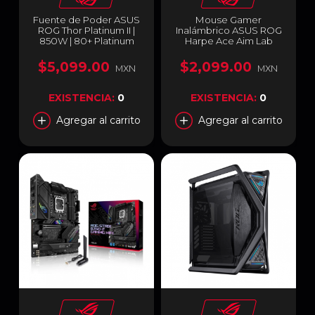
Fuente de Poder ASUS
Mouse Gamer
ROG Thor Platinum II |
Inalámbrico ASUS ROG
850W | 80+ Platinum
Harpe Ace Aim Lab
Modular ATX 3.0 | ROG-
Edition | Hasta 36000
THOR-850P2-GAMING
DPI | Sensor Óptico
$5,099.00
$2,099.00
MXN
MXN
ROG AimPoint | 54 g |
Hasta 90 Hrs de Batería
| Cable USB / ROG
EXISTENCIA:
0
EXISTENCIA:
0
SpeedNova 2.4 GHz /
Bluetooth | RGB Aura
Agregar al carrito
Agregar al carrito
Sync | Negro |
90MP02W0-BMUA00