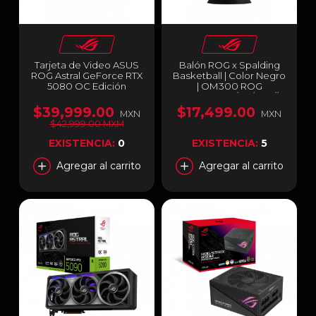
Tarjeta de Video ASUS
Balón ROG x Spalding
ROG Astral GeForce RTX
Basketball | Color Negro
5080 OC Edición
| OM300 ROG
Hatsune Miku | 16GB
BASKETBALL/BK/WW//S
GDDR7 | PCI Express 5.0
PALDING
$39,999.00
$17,499.00
MXN
MXN
| 192 Bits | Negro / Azul |
$42,999.00 MXM
ROG-ASTRAL-RTX5080-
O16G-MIKU-W
EXISTENCIA:
0
EXISTENCIA:
5
Agregar al carrito
Agregar al carrito