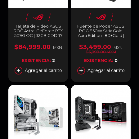
Tarjeta de Video ASUS
Fuente de Poder ASUS
ROG Astral GeForce RTX
ROG 850W Strix Gold
5090 OC | 32GB GDDR7
Aura Edition | 80+Gold |
| PCI Express 5.0 | 512-bit
ATX 3.0 24-pin | ROG-
| Quad-Fan | ROG-
STRIX-850G-AURA-
$84,999.00
$3,499.00
MXN
MXN
ASTRAL-RTX5090-
GAMING
$3,999.00 MXM
O32G-GAMING
EXISTENCIA:
2
EXISTENCIA:
0
Agregar al carrito
Agregar al carrito