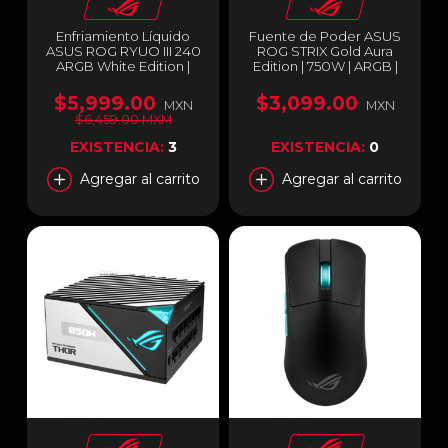
Enfriamiento Líquido
Fuente de Poder ASUS
ASUS ROG RYUO III 240
ROG STRIX Gold Aura
ARGB White Edition |
Edition | 750W | ARGB |
2,600 RPM | Pantalla
80Plus Gold | ATX 3.0 |
LED Anime Matrix | 2
ROG-STRIX-750-AURA-
$5,999.00
$3,099.00
MXN
MXN
Ventiladores ARGB |
GAMING
$6,459.00 MXM
ROG RYUO III 240 ARGB
WHT
EXISTENCIA:
3
EXISTENCIA:
0
Agregar al carrito
Agregar al carrito