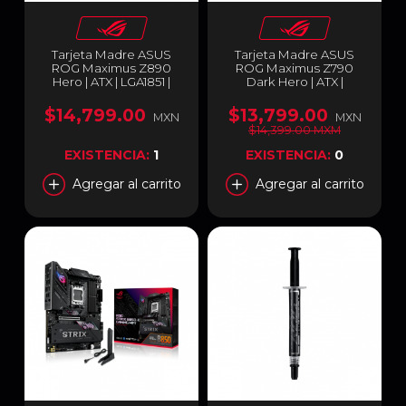
Tarjeta Madre ASUS
Tarjeta Madre ASUS
ROG Maximus Z890
ROG Maximus Z790
Hero | ATX | LGA1851 |
Dark Hero | ATX |
Intel Z890 | DDR5 Hasta
LGA1700 | Intel Z790 |
256GB | HDMI /
DDR5 Hasta 192GB |
$14,799.00
$13,799.00
MXN
MXN
DisplayPort /
HDMI / Thunderbolt | Wi-
$14,399.00 MXM
Thunderbolt | Wi-Fi 7 /
Fi 7 / Bluetooth 5.4 | ROG
Bluetooth v5.4 | ROG
MAXIMUS Z790 DARK
EXISTENCIA:
1
EXISTENCIA:
0
MAXIMUS Z890 HERO
HERO
Agregar al carrito
Agregar al carrito