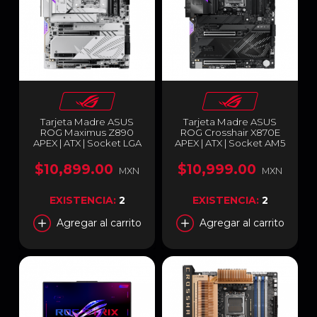
Tarjeta Madre ASUS
Tarjeta Madre ASUS
ROG Maximus Z890
ROG Crosshair X870E
APEX | ATX | Socket LGA
APEX | ATX | Socket AM5
1851 | Chipset Intel Z890 |
| Chipset AMD X870E | 2
2 x DDR5 (Hasta 128GB) |
x DDR5 (Hasta 128GB) | 2
$10,899.00
$10,999.00
MXN
MXN
2 x USB-C | Wi-Fi 7 |
x USB-C | Wi-Fi 7 |
Bluetooth 5.4 | RGB |
Bluetooth 5.4 | Negro |
Blanco / Negro | ROG
ROG CROSSHAIR X870E
EXISTENCIA:
2
EXISTENCIA:
2
MAXIMUS Z890 APEX
APEX
Agregar al carrito
Agregar al carrito