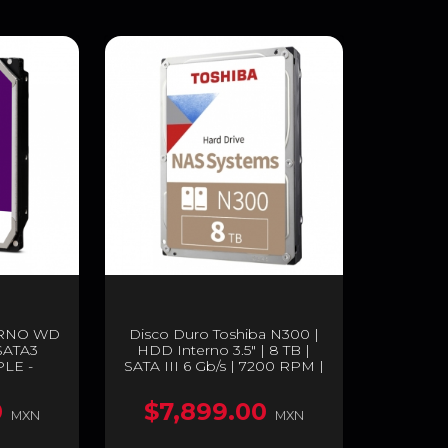
ERNO WD
Disco Duro Toshiba N300 |
 SATA3
HDD Interno 3.5" | 8 TB |
LE -
SATA III 6 Gb/s | 7200 RPM |
Z
256 MB Caché | Optimizado
para NAS | HDWG780XZSTA
0
$7,899.00
MXN
MXN