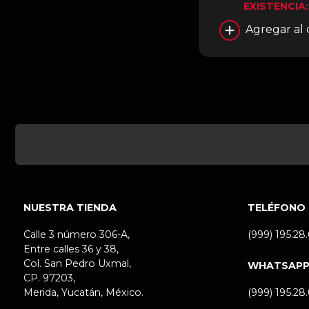
EXISTENCIA
Agregar al 
NUESTRA TIENDA
TELÉFONO
Calle 3 número 306-A,
(999) 195.28
Entre calles 36 y 38,
Col. San Pedro Uxmal,
WHATSAP
CP. 97203,
Merida, Yucatán, México.
(999) 195.28