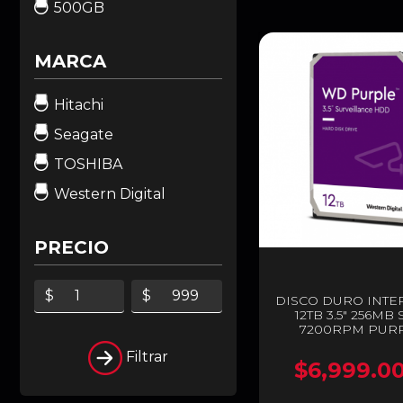
500GB
MARCA
Hitachi
Seagate
TOSHIBA
Western Digital
PRECIO
$
$
DISCO DURO INT
12TB 3.5" 256MB
7200RPM PURP
WD121PUR
Filtrar
$6,999.0