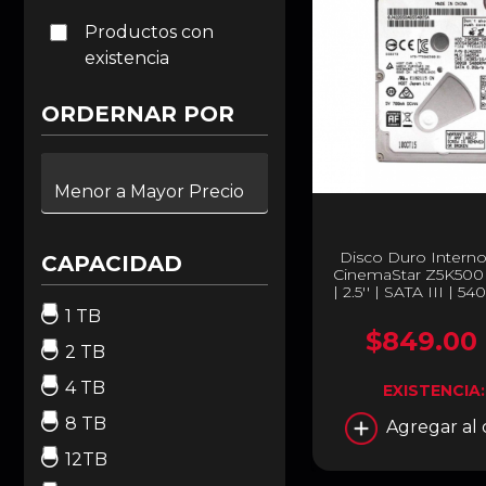
Productos con
existencia
ORDERNAR POR
Disco Duro Interno
CAPACIDAD
CinemaStar Z5K500
| 2.5'' | SATA III | 
6.0 Gb/s | HCC5450
1 TB
$849.00
2 TB
4 TB
EXISTENCIA
8 TB
Agregar al 
12TB