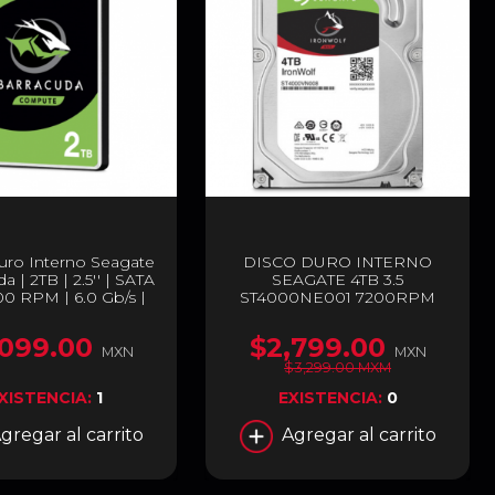
uro Interno Seagate
DISCO DURO INTERNO
a | 2TB | 2.5'' | SATA
SEAGATE 4TB 3.5
400 RPM | 6.0 Gb/s |
ST4000NE001 7200RPM
ST2000LM015
IRONWOLF PRO
,099.00
$2,799.00
MXN
MXN
$3,299.00 MXM
XISTENCIA:
1
EXISTENCIA:
0
gregar al carrito
Agregar al carrito