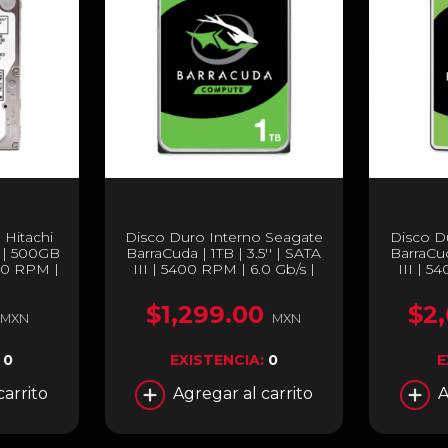
 Hitachi
Disco Duro Interno Seagate
Disco D
 | 500GB
BarraCuda | 1TB | 3.5'' | SATA
BarraCud
5400 RPM |
III | 5400 RPM | 6.0 Gb/s |
III | 5
50A7E630
ST1000DM014
$1,299.00
$2
MXN
MXN
:
0
EXISTENCIA:
0
E
carrito
Agregar al carrito
A