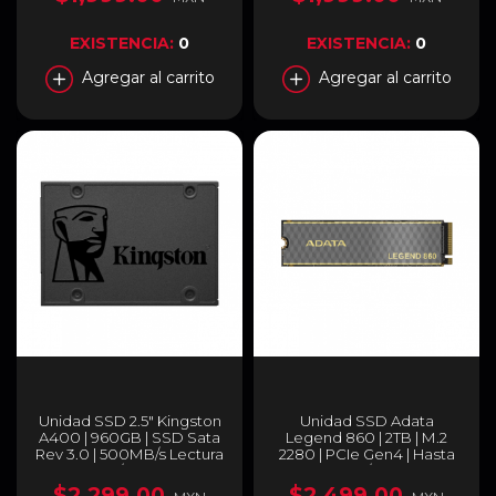
EXISTENCIA:
0
EXISTENCIA:
0
Agregar al carrito
Agregar al carrito
Unidad SSD 2.5" Kingston
Unidad SSD Adata
A400 | 960GB | SSD Sata
Legend 860 | 2TB | M.2
Rev 3.0 | 500MB/s Lectura
2280 | PCIe Gen4 | Hasta
| 450MB/s Escritura |
6000MB/s Lectura
SA400S37/960G
(5000MB/s en PS5) |
$2,299.00
$2,499.00