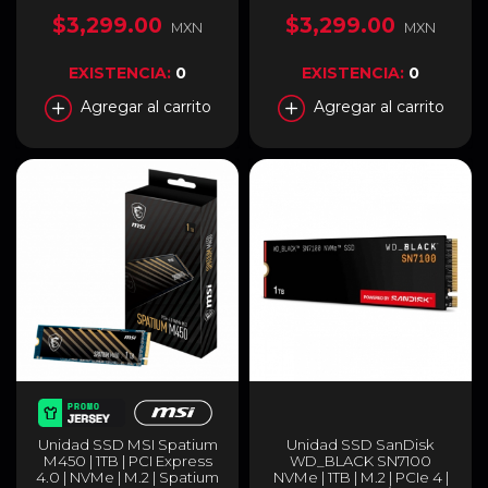
NVMe 1.4 | 7400MB/s
7400MB/s Lectura |
Lectura / 6700MB/s
6800MB/s Escritura |
$3,299.00
$3,299.00
MXN
MXN
Escritura | PCIe Gen4 |
Negro | ALEG-960M-2TCS
BL.9BWWR.123
EXISTENCIA:
0
EXISTENCIA:
0
Agregar al carrito
Agregar al carrito
Unidad SSD MSI Spatium
Unidad SSD SanDisk
M450 | 1TB | PCI Express
WD_BLACK SN7100
4.0 | NVMe | M.2 | Spatium
NVMe | 1TB | M.2 | PCIe 4 |