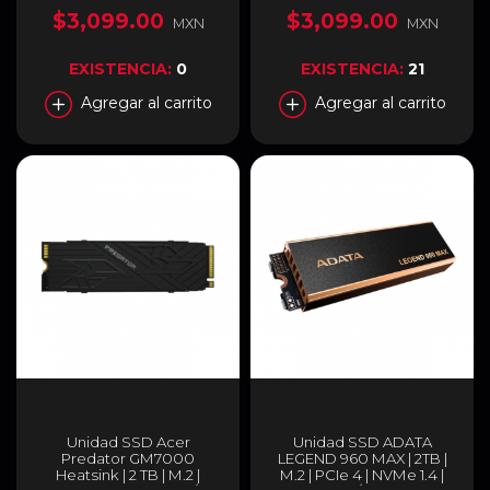
Lectura | PCI Express 4.0 |
SNV3S/1000G
$3,099.00
$3,099.00
MXN
MXN
Compatible con PS5 |
SLEG-900P-1TCS
EXISTENCIA:
0
EXISTENCIA:
21
Agregar al carrito
Agregar al carrito
Unidad SSD Acer
Unidad SSD ADATA
Predator GM7000
LEGEND 960 MAX | 2TB |
Heatsink | 2 TB | M.2 |
M.2 | PCIe 4 | NVMe 1.4 |