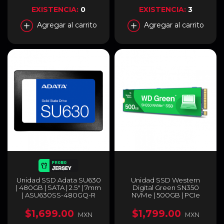
EXISTENCIA:
0
EXISTENCIA:
3
Agregar al carrito
Agregar al carrito
Unidad SSD Adata SU630
Unidad SSD Western
| 480GB | SATA | 2.5" | 7mm
Digital Green SN350
| ASU630SS-480GQ-R
NVMe | 500GB | PCIe
Gen3 | M.2 |
WDS500G2G0C
$1,699.00
$1,799.00
MXN
MXN