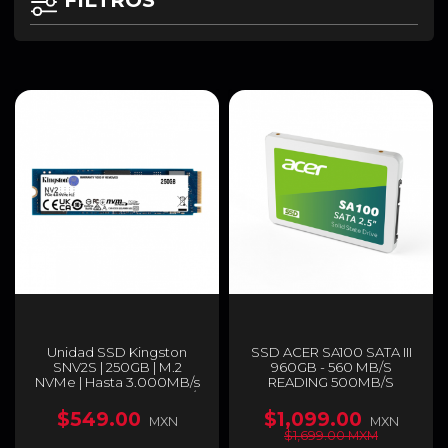
FILTROS
Unidad SSD Kingston
SSD ACER SA100 SATA III
SNV2S | 250GB | M.2
960GB - 560 MB/S
NVMe | Hasta 3.000MB/s
READING 500MB/S
Lectura | Hasta 1.300MB/s
WRITING - BL.9BWWA.104
Escritura | SNV2S/250G
$549.00
$1,099.00
MXN
MXN
$1,699.00 MXM