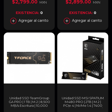
Express 4.0 | 5SD1N53072
$2,799.00
$2,899.00
MXN
MXN
EXISTENCIA:
0
EXISTENCIA:
0
Agregar al carrito
Agregar al carrito
Unidad SSD TeamGroup
Unidad SSD MSI SPATIUM
GA PRO | 1 TB | M.2 | 8,500
M480 PRO | 2TB | M.2 |
MB/s Escritura | 10,000
PCIe 4 | NVMe 1.4 | 7400
MB/s Lectura | PCI Express
MB/s Lectura | 7000 MB/s