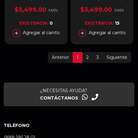
Escritura | 7,000 MB/s
Lectura | 9,700 MB/s
Lectura | PCI Express 4.0 |
Escritura | BM560NN01TB-
$3,499.00
$3,499.00
MXN
MXN
Compatible con PS5 |
RGX
SLEG-900-1TCS
EXISTENCIA:
0
EXISTENCIA:
15
Agregar al carrito
Agregar al carrito
Anterior
1
2
3
Siguiente
¿NECESITAS AYUDA?
CONTÁCTANOS
TELÉFONO
(999) 195.28.01