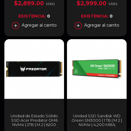
5.0 | TM8FFJ001T0C129
Escritura | SPATIUM M480
$2,899.00
$2,999.00
MXN
MXN
PRO PCIe 4.0 NVMe M.2
EXISTENCIA:
0
EXISTENCIA:
0
Agregar al carrito
Agregar al carrito
Unidad de Estado Sólido
Unidad SSD Sandisk WD
SSD Acer Predator GM6
Green SN3000 | 1 TB | M.2 |
NVMe | 2TB | M.2 | 6200
NVMe | 4,200 MB/s
MB/s Escritura | 7200 MB/s
Escritura | 5,000 MB/s