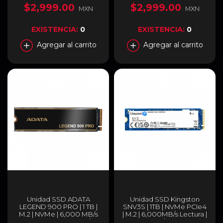
Lectura | PCI Express 4.0 |
Lectura | PCI Express 4.0 |
$2,999.00
$2,999.00
MXN
MXN
BL.9BWWR.134
WDS100T4G0E
EXISTENCIA:
0
EXISTENCIA:
0
Agregar al carrito
Agregar al carrito
Unidad SSD ADATA
Unidad SSD Kingston
LEGEND 900 PRO | 1 TB |
SNV3S | 1TB | NVMe PCIe4
M.2 | NVMe | 6,000 MB/s
| M.2 | 6,000MB/s Lectura |
Escritura | 7,400 MB/s
4,000MB/s Escritura |