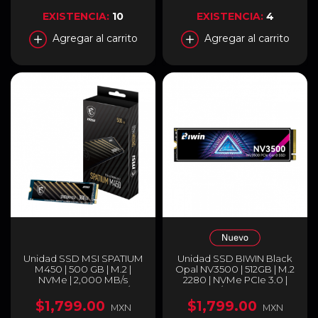
EXISTENCIA:
10
EXISTENCIA:
4
Agregar al carrito
Agregar al carrito
Unidad SSD MSI SPATIUM
Unidad SSD BIWIN Black
M450 | 500 GB | M.2 |
Opal NV3500 | 512GB | M.2
NVMe | 2,000 MB/s
2280 | NVMe PCIe 3.0 |
Escritura | 3,000 MB/s
3,500 MB/s Lectura | 2,500
Lectura | PCI Express 4.0 |
MB/s Escritura | BIWIN
$1,799.00
$1,799.00
MXN
MXN
SPATIUM M450 PCIE 4.0
NV3500 512GB SSD