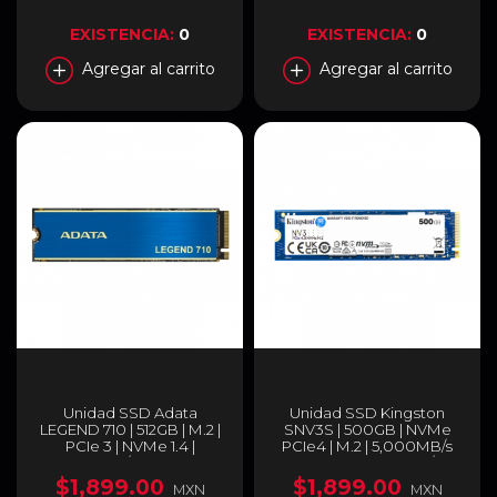
EXISTENCIA:
0
EXISTENCIA:
0
Agregar al carrito
Agregar al carrito
Unidad SSD Adata
Unidad SSD Kingston
LEGEND 710 | 512GB | M.2 |
SNV3S | 500GB | NVMe
PCIe 3 | NVMe 1.4 |
PCIe4 | M.2 | 5,000MB/s
2400MB/s Lectura |
Lectura | 3,000MB/s
1800MB/s Escritura | Azul |
Escritura | SNV3S/500G
$1,899.00
$1,899.00
MXN
MXN
ALEG-710-512GCS