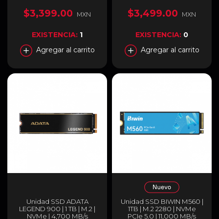
M450 PCIe 4.0 NVMe M.2
NVMe | 7250 MB/s Lectura
1TB
| 6900 MB/s Escritura |
$3,399.00
$3,499.00
MXN
MXN
Negro | WDS100T4X0E-
00CJA0
EXISTENCIA:
1
EXISTENCIA:
0
Agregar al carrito
Agregar al carrito
Unidad SSD ADATA
Unidad SSD BIWIN M560 |
LEGEND 900 | 1 TB | M.2 |
1TB | M.2 2280 | NVMe
NVMe | 4,700 MB/s
PCIe 5.0 | 11,000 MB/s