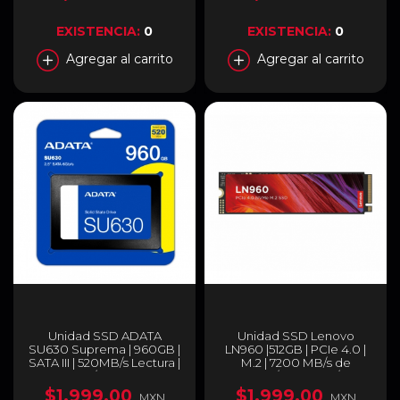
EXISTENCIA:
0
EXISTENCIA:
0
Agregar al carrito
Agregar al carrito
Unidad SSD ADATA
Unidad SSD Lenovo
SU630 Suprema | 960GB |
LN960 |512GB | PCIe 4.0 |
SATA III | 520MB/s Lectura |
M.2 | 7200 MB/s de
450MB/s Escritura |
Lectura / 4700 MB/s de
ASU630SS-960GQ-R
Escritura| 5SD1N53086
$1,999.00
$1,999.00
MXN
MXN