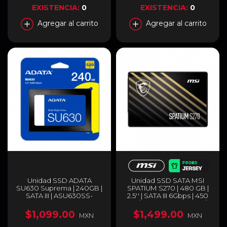
EXISTENCIA:
0
EXISTENCIA:
0
Agregar al carrito
Agregar al carrito
Unidad SSD ADATA
Unidad SSD SATA MSI
SU630 Suprema | 240GB |
SPATIUM S270 | 480 GB |
SATA III | ASU630SS-
2.5'' | SATA III 6Gbps | 450
240GQ-R
MB/s Escritura | 500 MB/s
Lectura | Negro | SPATIUM
$1,099.00
$1,499.00
MXN
MXN
S270 SATA 2.5" 480GB