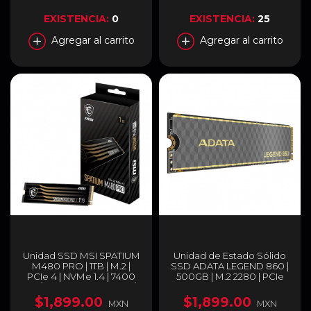
NVME M.2 500GB V1
EXISTENCIA:
0
EXISTENCIA:
25
Agregar al carrito
Agregar al carrito
Unidad SSD MSI SPATIUM
Unidad de Estado Sólido
M480 PRO | 1TB | M.2 |
SSD ADATA LEGEND 860 |
PCIe 4 | NVMe 1.4 | 7400
500GB | M.2 2280 | PCIe
MB/s Lectura | 6000 MB/s
Gen4 x4 | SLEG-860-
Escritura | SPATIUM M480
500GCS
$1,899.00
$1,899.00
MXN
MXN
PRO PCIe 4.0 NVMe M.2