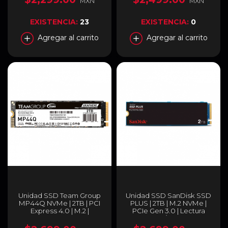
MXN
MXN
Hasta 5000MB/s Escritura
| SLEG-860-2000GCS
EXISTENCIA:
23
EXISTENCIA:
0
Agregar al carrito
Agregar al carrito
Unidad SSD Team Group
Unidad SSD SanDisk SSD
MP44Q NVMe | 2TB | PCI
PLUS | 2TB | M.2 NVMe |
Express 4.0 | M.2 |
PCIe Gen 3.0 | Lectura
TM8FFD002T0C101A
3200MB/s | Escritura
3000MB/s | SDSSDA3N-