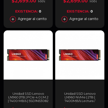
$2,699.00
$2,699.00
MXN
MXN
2T00-G26​
EXISTENCIA:
0
EXISTENCIA:
0
Agregar al carrito
Agregar al carrito
Unidad SSD Lenovo
Unidad SSD Lenovo
LN960 |1TB | PCIe 4.0 | M.2
LN960 NVMe | 2TB |
| 7400 MB/s | 5SD1N53082
7400MB/s Lectura /
6500MB/s Escritura | PCI