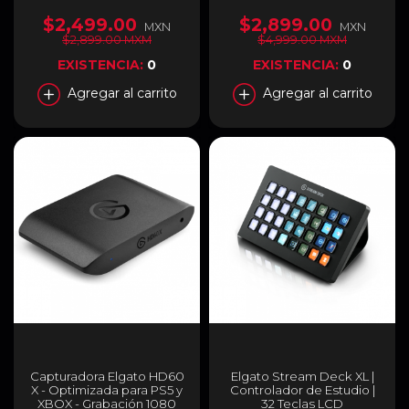
10GBA9911
Negro / 10LAC9901
$2,499.00
$2,899.00
MXN
MXN
$2,899.00 MXM
$4,999.00 MXM
EXISTENCIA:
0
EXISTENCIA:
0
Agregar al carrito
Agregar al carrito
Capturadora Elgato HD60
Elgato Stream Deck XL |
X - Optimizada para PS5 y
Controlador de Estudio |
XBOX - Grabación 1080
32 Teclas LCD