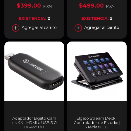
$399.00
$499.00
MXN
MXN
EXISTENCIA:
2
EXISTENCIA:
5
Agregar al carrito
Agregar al carrito
Adaptador Elgato Cam
Elgato Stream Deck |
Link 4K - HDMI a USB 3.0 -
Controlador de Estudio |
10GAM9901
15 Teclas LCD |