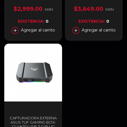
HDR - Traspaso de señal
Personalizables | Macros |
4K60 HDR10 - 10GBE9901
Streaming (OBS, Twitch,
$2,999.00
$3,649.00
MXN
MXN
YouTube) | Perfecto para
Creadores de Contenido |
Mac/PC | USB 3.0 |
EXISTENCIA:
0
EXISTENCIA:
0
10GAT9901
Agregar al carrito
Agregar al carrito
CAPTURADORA EXTERNA
ASUS TUF GAMING BOX-
CU4K30 USB 3.0 PLUG