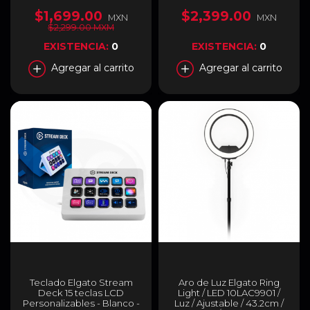
Personalizable | Macros |
Streaming | YouTube |
$1,699.00
$2,399.00
MXN
MXN
Twitch | OBS | Mac/PC |
$2,299.00 MXM
10GAA9901
EXISTENCIA:
0
EXISTENCIA:
0
Agregar al carrito
Agregar al carrito
Teclado Elgato Stream
Aro de Luz Elgato Ring
Deck 15 teclas LCD
Light / LED 10LAC9901 /
Personalizables - Blanco -
Luz / Ajustable / 43.2cm /