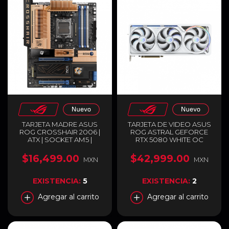
TARJETA MADRE ASUS
TARJETA DE VIDEO ASUS
ROG CROSSHAIR 2006 |
ROG ASTRAL GEFORCE
ATX | SOCKET AM5 |
RTX 5080 WHITE OC
CHIPSET AMD X870E | 4 X
EDITION | 16GB GDDR7 |
DDR5 (HASTA 256GB) | 1 X
PCI EXPRESS 5.0 | 256 BITS
$16,499.00
$42,999.00
MXN
MXN
HDMI / 2 X USB-C | WI-FI 7 |
| 2 X HDMI / 3 X
BLUETOOTH 5.4 | EDICIÓN
DISPLAYPORT | ARGB |
ESPECIAL RETRO | NEGRO
BLANCO | ROG-ASTRAL-
EXISTENCIA:
5
EXISTENCIA:
2
/ COBRE | ROG
RTX5080-O16G-WHITE
CROSSHAIR 2006
Agregar al carrito
Agregar al carrito