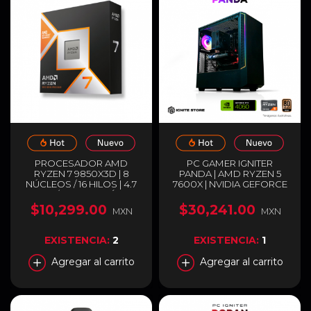
PROCESADOR AMD
PC GAMER IGNITER
RYZEN 7 9850X3D | 8
PANDA | AMD RYZEN 5
NÚCLEOS / 16 HILOS | 4.7
7600X | NVIDIA GEFORCE
GHZ / 5.6 GHZ (MÁX) |
RTX 4060 8GB | 32GB
SOCKET AM5 | 96MB
RAM DDR5 | SSD 1TB M.2 |
$10,299.00
$30,241.00
MXN
MXN
CACHÉ L3 | AMD RADEON
ENTREGA INMEDIATA
GRAPHICS | NO INCLUYE
DISIPADOR | 100-
EXISTENCIA:
2
EXISTENCIA:
1
100001973WOF
Agregar al carrito
Agregar al carrito