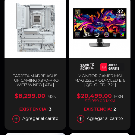
TARJETA MADRE ASUS
MONITOR GAMER MSI
TUF GAMING X870-PRO
MAG 322UP QD-OLED E16
WIFI7 W NEO | ATX |
| QD-OLED | 32" |
SOCKET AM5 | CHIPSET
3840X2160 4K ULTRA HD |
AMD X870 | DDR5 (HASTA
FREESYNC | 165HZ | HDMI |
$8,299.00
$20,499.00
MXN
MXN
256GB) | HDMI / USB-C |
DISPLAYPORT | NEGRO |
$21,999.00 MXM
WI-FI 7 | BLUETOOTH 5.4 |
MAG 322UP QD-OLED E16
BLANCO | TUF GAMING
EXISTENCIA:
3
EXISTENCIA:
2
X870-PRO WIFI7 W NEO
Agregar al carrito
Agregar al carrito