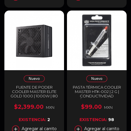
FUENTE DE PODER
PASTA TÉRMICA COOLER
COOLER MASTER ELITE
MASTER HTK-002 | 2 G |
GOLD 1000 | 1000W | 80
CONDUCTIVIDAD
PLUS GOLD | FULL
TÉRMICA 0.8 W/MK |
MODULAR | COMPATIBLE
DIELÉCTRICA NO
$2,399.00
$99.00
MXN
MXN
CON ATX 3.1 Y PCIE 5.1 |
CONDUCTORA | PARA
NEGRO | MPX-A005-
CPU / GPU / CHIPSET |
AFAG-BUS
HASTA 177°C | BLANCA |
EXISTENCIA:
2
EXISTENCIA:
98
HTK-002-U1
Agregar al carrito
Agregar al carrito