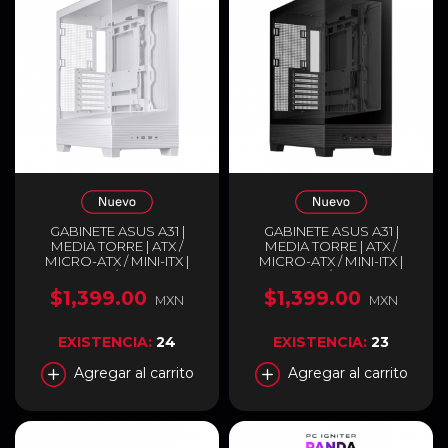
GABINETE ASUS A31 |
GABINETE ASUS A31 |
MEDIA TORRE | ATX /
MEDIA TORRE | ATX /
MICRO-ATX / MINI-ITX |
MICRO-ATX / MINI-ITX |
USB-C 3.2 / USB-A 3.2 |
USB-C 3.2 / USB-A 3.2 |
DISEÑO PANORÁMICO
DISEÑO PANORÁMICO
$1,399.00
$1,399.00
MXN
MXN
CON DOBLE CRISTAL
CON DOBLE CRISTAL
TEMPLADO | BLANCO |
TEMPLADO | NEGRO |
A31/WT/TG
A31/BK/TG
EXISTENCIA:
24
EXISTENCIA:
23
Agregar al carrito
Agregar al carrito