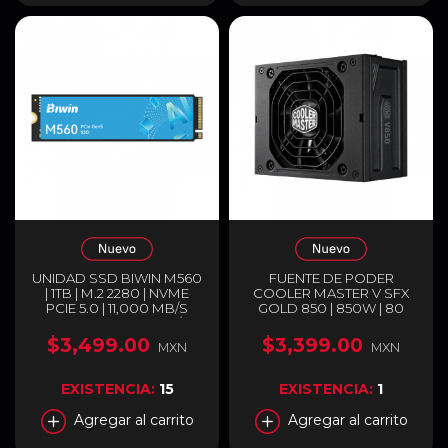
UNIDAD SSD BIWIN M560
FUENTE DE PODER
| 1TB | M.2 2280 | NVME
COOLER MASTER V SFX
PCIE 5.0 | 11,000 MB/S
GOLD 850 | 850W | 80
LECTURA | 9,700 MB/S
PLUS GOLD | FULL
ESCRITURA |
MODULAR | COMPATIBLE
$3,499.00
$3,399.00
MXN
MXN
BM560NN01TB-RGX
CON ATX 3.0 Y PCIE 5.0 |
NEGRO | MPY-8501-
SFHAGV-3EUS
EXISTENCIA:
15
EXISTENCIA:
1
Agregar al carrito
Agregar al carrito