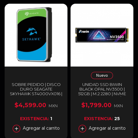
SOBRE PEDIDO | DISCO
UNIDAD SSD BIWIN
DURO SEAGATE
BLACK OPAL NV3500 |
SKYHAWK ST4000VX016 |
512GB | M.2 2280 | NVME
HDD INTERNO 3.5" | 4 TB |
PCIE 3.0 | 3,500 MB/S
SATA III 6 GB/S | 5400 RPM
LECTURA | 2,500 MB/S
$4,599.00
$1,799.00
MXN
MXN
| 256 MB CACHÉ |
ESCRITURA | BIWIN
OPTIMIZADO PARA
NV3500 512GB SSD
VIDEOVIGILANCIA 24/7 |
EXISTENCIA:
1
EXISTENCIA:
25
COMPATIBLE CON
DVR/NVR DE 1–16 BAHÍAS
Agregar al carrito
Agregar al carrito
Y HASTA 64 CÁMARAS |
ST4000VX016