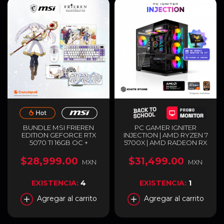
BUNDLE MSI FRIEREN
PC GAMER IGNITER
EDITION GEFORCE RTX
INJECTION | AMD RYZEN 7
5070 TI 16GB OC +
5700X | AMD RADEON RX
TECLADO, MOUSE Y
9060 XT 16GB | 32GB RAM
MOUSEPAD GAMER |
DDR4 | SSD 1TB M.2 +
$28,999.00
$31,499.00
MXN
MXN
GDDR7 | EDICIÓN
MONITOR DE 27" DE
ESPECIAL | BLANCO
REGALO PAGANDO DE
CONTADO
EXISTENCIA:
4
EXISTENCIA:
1
Agregar al carrito
Agregar al carrito