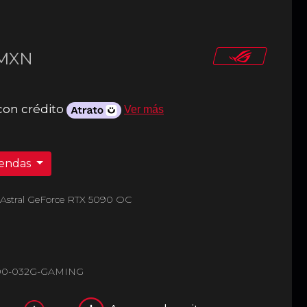
MXN
con crédito
Ver más
iendas
 Astral GeForce RTX 5090 OC
90-032G-GAMING