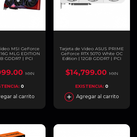
 Video MSI GeForce
Tarjeta de Video ASUS PRIME
i 16G MLG EDITION
GeForce RTX 5070 White OC
GB GDDR7 | PCI
Edition | 12GB GDDR7 | PCI
 | 256 Bits | Rojo /
Express 5.0 | 192 Bits | Blanco |
| G507T-16MEC
PRIME-RTX5070-O12G-WHITE
999.00
$14,799.00
MXN
MXN
STENCIA:
0
EXISTENCIA:
0
egar al carrito
Agregar al carrito