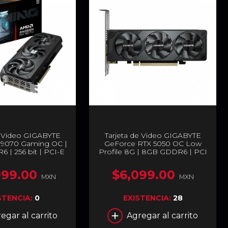
e Video GIGABYTE
Tarjeta de Video GIGABYTE
9070 Gaming OC |
GeForce RTX 5050 OC Low
 | 256 bit | PCI-E
Profile 8G | 8GB GDDR6 | PCI
/ DisplayPort | GV-
Express 5.0 | 128 Bits | GV-
AMING OC-16GD
N5050OC-8GL
999.00
$6,099.00
MXN
MXN
STENCIA:
0
EXISTENCIA:
28
egar al carrito
Agregar al carrito