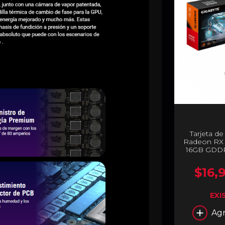
Tarjeta d
Radeon RX 
16GB GDDR6
5.0 | HDMI 
R9070G
$16,
EXI
Agr