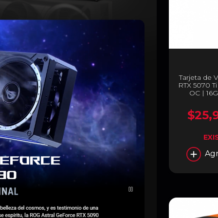
Tarjeta de
RTX 5070 T
OC | 16
Express 5.0
Morado 
$25,
EXI
Agr