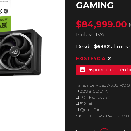
GAMING
$84,999.00
Incluye IVA
Desde
$6382
al mes 
EXISTENCIA:
2
Disponibilidad en t
Tarjeta de Video ASUS ROG
◻️ 32GB GDDR7
◻️ PCI Express 5.0
◻️ 512-bit
◻️ Quad-Fan
SKU: ROG-ASTRAL-RTX50