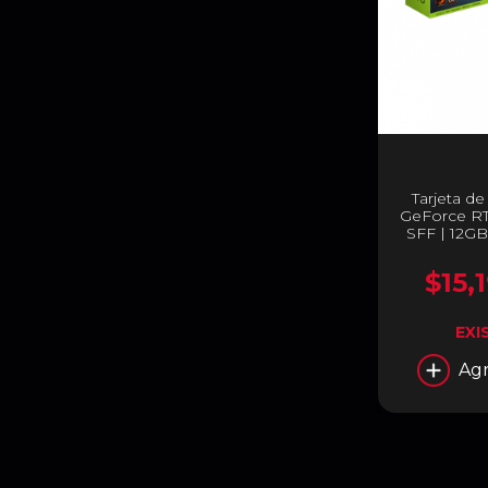
Tarjeta d
GeForce R
SFF | 12GB
PCI-E 5.0 |
| GV-N50
$15,
EXI
Agr