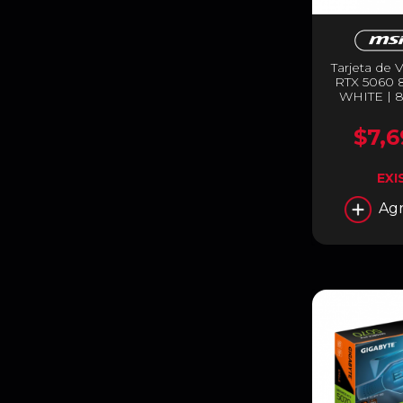
Tarjeta de
RTX 5060 
WHITE | 
Express 5.0 
GEFORC
$7,6
VENTUS
EXI
Agr