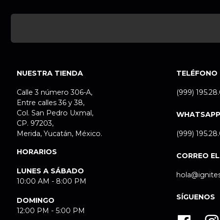
NUESTRA TIENDA
TELÉFONO
Calle 3 número 306-A,
(999) 195.28
Entre calles 36 y 38,
Col. San Pedro Uxmal,
WHATSAP
CP. 97203,
Merida, Yucatán, México.
(999) 195.28
HORARIOS
CORREO E
LUNES A SÁBADO
hola@ignite
10:00 AM - 8:00 PM
SÍGUENOS
DOMINGO
12:00 PM - 5:00 PM