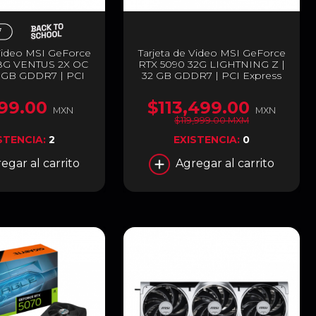
 Video MSI GeForce
Tarjeta de Video MSI GeForce
8G VENTUS 2X OC
RTX 5090 32G LIGHTNING Z |
8GB GDDR7 | PCI
32 GB GDDR7 | PCI Express
| 128 Bits | Blanco |
5.0 | 512 Bits | Negro | G5090-
E RTX 5060 8G
32LZ
99.00
$113,499.00
 2X OC WHITE
MXN
MXN
$119,999.00 MXM
STENCIA:
2
EXISTENCIA:
0
egar al carrito
Agregar al carrito