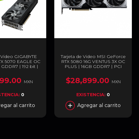
e Video GIGABYTE
Tarjeta de Video MSI GeForce
TX 5070 EAGLE OC
RTX 5080 16G VENTUS 3X OC
 GDDR7 | 192 bit |
PLUS | 16GB GDDR7 | PCI
 DisplayPort / HDMI
Express 5.0 | 256 Bits | Negro |
70EAGLE OC-12GD
GEFORCE RTX 5080 16G
199.00
$28,899.00
VENTUS 3X OC PLUS
MXN
MXN
STENCIA:
0
EXISTENCIA:
0
egar al carrito
Agregar al carrito