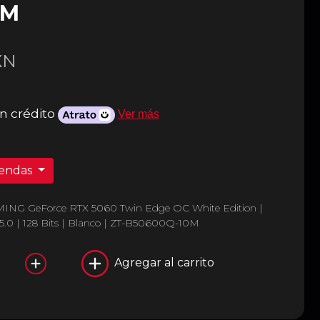
0M
XN
n crédito
Ver más
iendas
MING GeForce RTX 5060 Twin Edge OC White Edition |
.0 | 128 Bits | Blanco | ZT-B50600Q-10M
Agregar al carrito