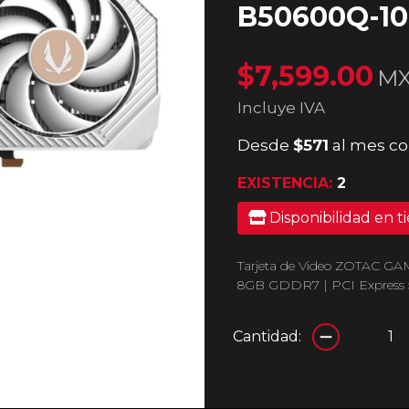
B50600Q-1
$7,599.00
M
Incluye IVA
Desde
$571
al mes co
EXISTENCIA:
2
Disponibilidad en t
Tarjeta de Video ZOTAC GA
8GB GDDR7 | PCI Express 5
Cantidad: