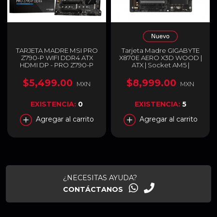
TARJETA MADRE MSI PRO
Tarjeta Madre GIGABYTE
Z790-P WIFI DDR4 ATX
X870E AERO X3D WOOD |
HDMI DP - PRO Z790-P
ATX | Socket AM5 |
DDR4
Chipset AMD X870E |
DDR5 (Hasta 256GB) | 1 X
$5,499.00
$8,999.00
MXN
MXN
HDMI / 2 x USB-C | Wi-Fi 7 |
Bluetooth 5.4 | Detalles
de Madera | Negro |
EXISTENCIA:
0
EXISTENCIA:
5
X870E AERO X DK WOOD
Agregar al carrito
Agregar al carrito
¿NECESITAS AYUDA?
CONTÁCTANOS