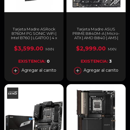
Tarjeta Madre ASRock
Tarjeta Madre ASUS
B760M PG SONIC WiFi |
PRIME B840M-A | Micro-
Intel B760 | LGA1700 | 4 x
ATX | AMD B840 | AM5 |
DDR5 ranuras DIMM | 1 x
DDR5 (Hasta 256GB) |
eDP 1.4 / 1 x HDMI 2.1 / 1 x
Negro | PRIME B840M-A
$3,599.00
$2,999.00
MXN
MXN
DisplayPort 1.4 | Wi-Fi 6E |
B760M PG SONIC WiFi
EXISTENCIA:
0
EXISTENCIA:
3
Agregar al carrito
Agregar al carrito