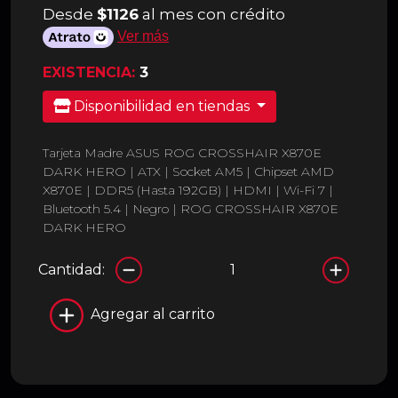
Desde
$1126
al mes con crédito
Ver más
EXISTENCIA:
3
Disponibilidad en tiendas
Tarjeta Madre ASUS ROG CROSSHAIR X870E
DARK HERO | ATX | Socket AM5 | Chipset AMD
X870E | DDR5 (Hasta 192GB) | HDMI | Wi-Fi 7 |
Bluetooth 5.4 | Negro | ROG CROSSHAIR X870E
DARK HERO
Cantidad:
Agregar al carrito