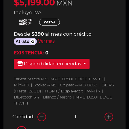
$5,199.00
MXN
Incluye IVA
Desde
$390
al mes con crédito
Ver más
EXISTENCIA:
0
Disponibilidad en tiendas
Tarjeta Madre MSI MPG B850I EDGE TI WIFI |
Mini-ITX | Socket AM5 | Chipset AMD B850 | DDR5
(Hasta 128GB) | HDMI / DisplayPort | Wi-Fi 7 |
Bluetooth 5.4 | Blanco / Negro | MPG B850I EDGE
TI WIFI
Cantidad: