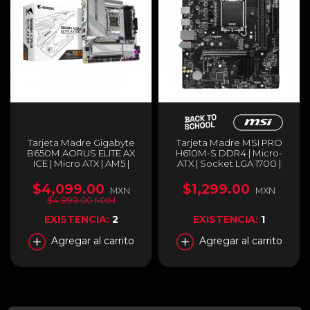
Tarjeta Madre Gigabyte
Tarjeta Madre MSI PRO
B650M AORUS ELITE AX
H610M-S DDR4 | Micro-
ICE | Micro ATX | AM5 |
ATX | Socket LGA 1700 |
AMD B650 | 256GB DDR5 |
Chipset Intel H610 | DDR4
B650M AORUS ELITE AX
(Hasta 64GB) | HDMI |
$4,099.00
$1,299.00
MXN
MXN
ICE
Negro | PRO H610M-S
$4,899.00 MXM
DDR4
EXISTENCIA:
2
EXISTENCIA:
1
Agregar al carrito
Agregar al carrito