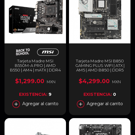
Tarjeta Madre MSI
Tarjeta Madre MSI B850
B550M-A PRO | AMD
GAMING PLUS WIFI | ATX |
B550 | AM4 | mATX | DDR4
AM5 | AMD B850 | DDR5
| HDMI | B550M-A PRO
(Hasta 256GB) |
DisplayPort | Wi-Fi 7 |
$1,299.00
$4,299.00
MXN
MXN
Bluetooth 5.4 | Blanco /
Negro | B850 GAMING
PLUS WIFI
EXISTENCIA:
9
EXISTENCIA:
0
Agregar al carrito
Agregar al carrito