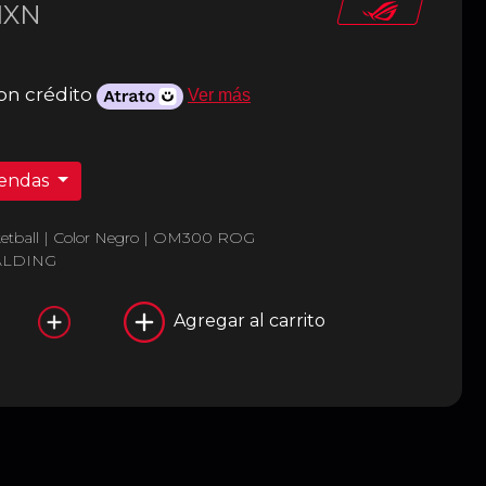
XN
on crédito
Ver más
iendas
etball | Color Negro | OM300 ROG
ALDING
Agregar al carrito