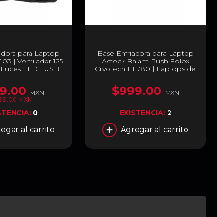
adora para Laptop
Base Enfriadora para Laptop
03 | Ventilador 125
Acteck Balam Rush Eolox
| Luces LED | USB |
Cryotech EF780 | Laptops de
CP-103
Hasta 17″ | 9 Ventiladores |
Placa Termoeléctrica | Hasta
9.00
$999.00
3000 RPM | RGB | Aluminio |
MXN
MXN
BR-941112
99.00 MXM
STENCIA:
0
EXISTENCIA:
2
egar al carrito
Agregar al carrito