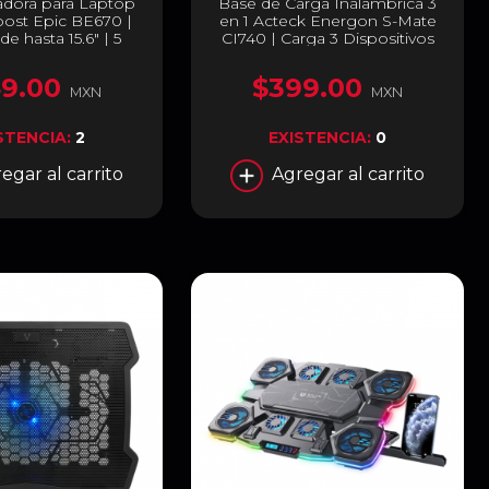
adora para Laptop
Base de Carga Inalámbrica 3
oost Epic BE670 |
en 1 Acteck Energon S-Mate
e hasta 15.6" | 5
CI740 | Carga 3 Dispositivos
res | Hasta 2600
Simultáneamente | 15W / 3W /
s LED | Silencioso
5W | Carga Inalámbrica Qi |
9.00
$399.00
 de Velocidad | 2
Negro / Plata | AC-937139
MXN
MXN
SB-C 2.0 | Altura
 Aluminio | Blanca |
STENCIA:
2
EXISTENCIA:
0
C-940764
egar al carrito
Agregar al carrito