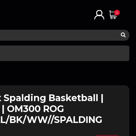
0
 Spalding Basketball |
o | OM300 ROG
L/BK/WW//SPALDING