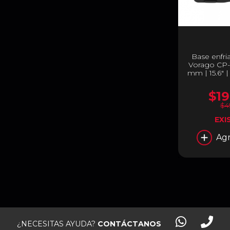
Base enfri
Vorago CP-1
mm | 15.6" 
$19
$4
EXI
Agr
¿NECESITAS AYUDA?
CONTÁCTANOS