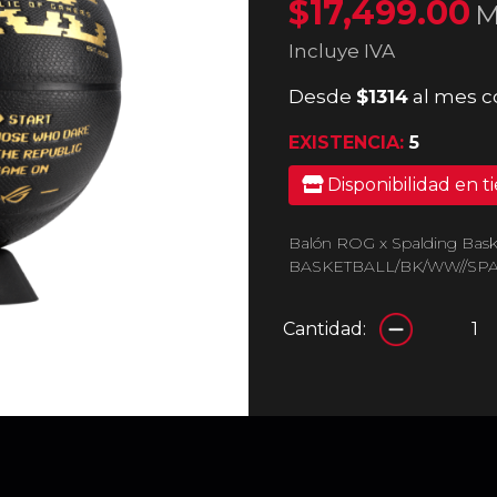
$17,499.00
M
Incluye IVA
Desde
$1314
al mes c
EXISTENCIA:
5
Disponibilidad en t
Balón ROG x Spalding Bask
BASKETBALL/BK/WW//SP
Cantidad: