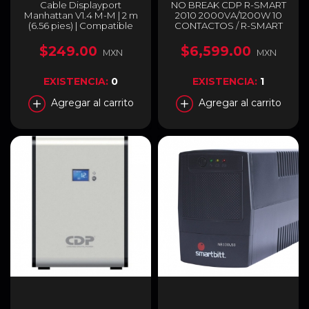
Cable Displayport
NO BREAK CDP R-SMART
Manhattan V1.4 M-M | 2 m
2010 2000VA/1200W 10
(6.56 pies) | Compatible
CONTACTOS / R-SMART
con 4K | 144Hz | HDR |
2010
Negro | 353618
$249.00
$6,599.00
MXN
MXN
EXISTENCIA:
0
EXISTENCIA:
1
Agregar al carrito
Agregar al carrito