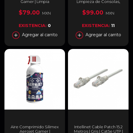
Gamer | Limpia
Limpieza de Consolas,
superficies plásticas de
Teclados, Controles y
equipos y consolas
Equipos Gamer | 300 ml |
$79.00
$99.00
MXN
MXN
gamer | 30 Pzs |
Efecto Antiestático /
7503018454009
Protección UV | SILIMPO
GAMER
EXISTENCIA:
0
EXISTENCIA:
11
Agregar al carrito
Agregar al carrito
Aire Comprimido Silimex
Intellinet Cable Patch 15.2
Aerojet Gamer |
Metros | Gris | Cat5e UTP |