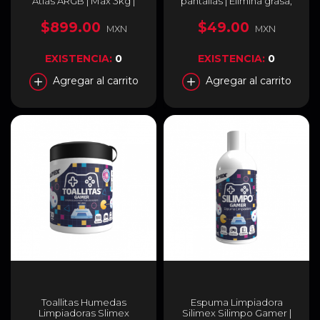
Atlas ARGB | Max 3kg |
pantallas | Elimina grasa,
ARGB | Color Gris
quita pelusa, limpia y seca
Plateado | MCA-U000R-
fácilmente sin rayar |
$899.00
$49.00
MXN
MXN
AGSBTG-00
7503018454023
EXISTENCIA:
0
EXISTENCIA:
0
Agregar al carrito
Agregar al carrito
Toallitas Humedas
Espuma Limpiadora
Limpiadoras Slimex
Silimex Silimpo Gamer |