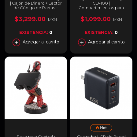
| Cajón de Dinero + Lector
CD-100 |
de Código de Barras +
Compartimientos para
Impresora térmica
Billetes y Monedas |
Interfaz RJ11| Resistente |
$3,299.00
$1,099.00
MXN
MXN
CD-100
EXISTENCIA:
0
EXISTENCIA:
0
Agregar al carrito
Agregar al carrito
Base para Control /
Cargador USB de Pared