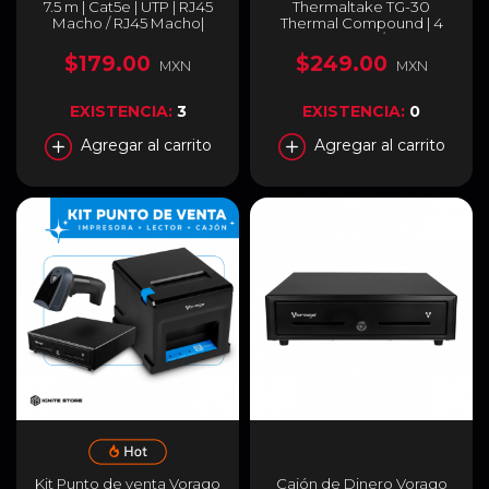
7.5 m | Cat5e | UTP | RJ45
Thermaltake TG-30
Macho / RJ45 Macho|
Thermal Compound | 4
Color Gris | 319867
gramos | 4.5 W/m-k | CL-
O023-GROSGM-A
$179.00
$249.00
MXN
MXN
EXISTENCIA:
3
EXISTENCIA:
0
Agregar al carrito
Agregar al carrito
Kit Punto de venta Vorago
Cajón de Dinero Vorago