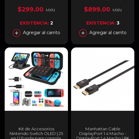
Contactos | NT-751
$299.00
$899.00
MXN
MXN
EXISTENCIA:
2
EXISTENCIA:
3
Agregar al carrito
Agregar al carrito
Kit de Accesorios
Manhattan Cable
Nintendo Switch OLED | 25
DisplayPort 1.4 Macho -
en 1 | Funda para consola,
DisplayPort 1.4 Macho | 8K