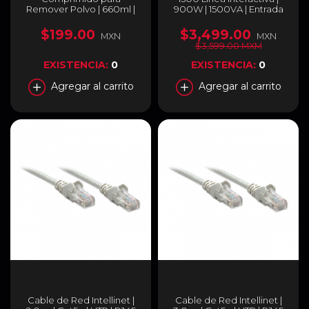
Remover Polvo | 660ml |
900W | 1500VA | Entrada
750300219663
110-120V | Salida 110-120V |
OPTIMA1500
$199.00
$3,499.00
MXN
MXN
$3,599.00 MXM
EXISTENCIA:
0
EXISTENCIA:
0
Agregar al carrito
Agregar al carrito
Cable de Red Intellinet |
Cable de Red Intellinet |