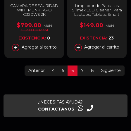
CAMARA DE SEGURIDAD
Limpiador de Pantallas
WIFI TP LINK TAPO
Silimex LCD Cleaner | Para
C320WS 2K
Laptops, Tablets, Smart
INTERIOR/EXTERIOR
TV y Smartphones | 250 ml
INALAMBRICO
| Antiestático | LCD
$799.00
$149.00
MXN
MXN
DIA/NOCHE / TAPO
CLEANER
$1,299.00 MXM
C320WS
EXISTENCIA:
0
EXISTENCIA:
23
Agregar al carrito
Agregar al carrito
Anterior
4
5
6
7
8
Siguiente
¿NECESITAS AYUDA?
CONTÁCTANOS