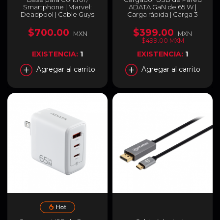
Smartphone | Marvel:
ADATA GaN de 65 W |
Deadpool | Cable Guys
Carga rápida | Carga 3
dispositivos de forma
simultánea | USB-A / USB-
$700.00
$399.00
MXN
MXN
C | Color Negro |
$499.00 MXM
CHARGERU-0653-
QCPDBK
EXISTENCIA:
1
EXISTENCIA:
1
Agregar al carrito
Agregar al carrito