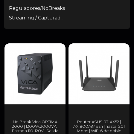
Reguladores/NoBreaks
Streaming / Capturad...
No Break Vica OPTIMA
Router ASUS RT-AX52 |
2000 | 1200W,2000VA |
AX1800AiMesh | hasta 1201
Entrada 110-120V | Salida
Mbps | WiFi 6 de doble