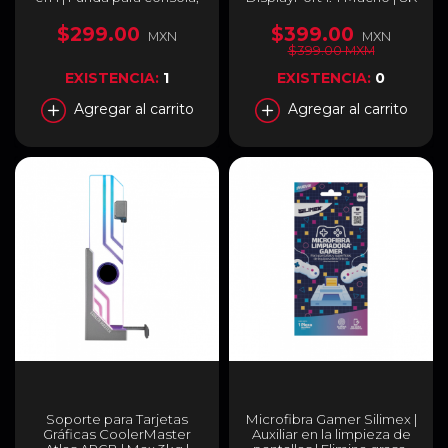
joycon, funda para dedo
| 60H | 3 Metros | Negro |
353625
$299.00
$399.00
MXN
MXN
$399.00 MXM
EXISTENCIA:
1
EXISTENCIA:
0
Agregar al carrito
Agregar al carrito
Soporte para Tarjetas
Microfibra Gamer Silimex |
Gráficas CoolerMaster
Auxiliar en la limpieza de