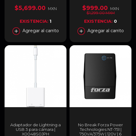
110-120V | 8 Contactos |
banda | 4xRJ-45 | VPN
OPTIMA2000
incorporada | 2.4/5GHz |
$5,699.00
$999.00
MXN
MXN
RT-AX52
$1,299.00 MXM
EXISTENCIA:
1
EXISTENCIA:
0
Agregar al carrito
Agregar al carrito
Adaptador de Lightning a
No Break Forza Power
USB 3 para cámara |
Technologies NT-751 |
X0048S0JPH
750VA/375W | 120V | 6