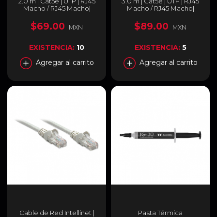
2.0 m | Cat5e | UTP | RJ45
3.0 m | Cat5e | UTP | RJ45
Macho / RJ45 Macho|
Macho / RJ45 Macho|
Color Gris | 318976
Color Gris | 319768
$69.00
$89.00
MXN
MXN
EXISTENCIA:
10
EXISTENCIA:
5
Agregar al carrito
Agregar al carrito
Cable de Red Intellinet |
Pasta Térmica