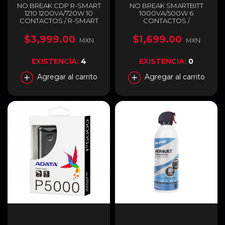
NO BREAK CDP R-SMART
NO BREAK SMARTBITT
1210 1200VA/720W 10
1000VA/500W 6
CONTACTOS / R-SMART
CONTACTOS /
1210
SBNB1000USB
$3,999.00
$1,699.00
MXN
MXN
EXISTENCIA:
4
EXISTENCIA:
0
Agregar al carrito
Agregar al carrito