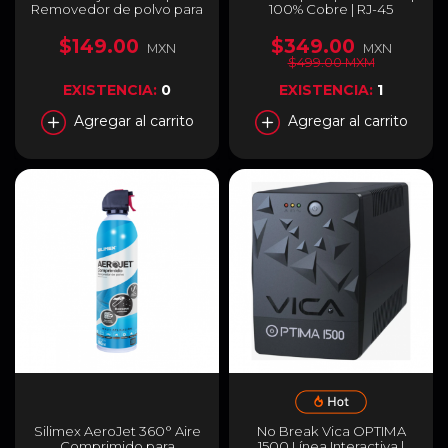
Removedor de polvo para
100% Cobre | RJ-45
consolas y equipo gamer |
Macho - RJ-45 Macho |
300ml. | 7503018454016
319973
$149.00
$349.00
MXN
MXN
$499.00 MXM
EXISTENCIA:
0
EXISTENCIA:
1
Agregar al carrito
Agregar al carrito
Silimex AeroJet 360° Aire
No Break Vica OPTIMA
Comprimido para
1500 Línea Interactiva |