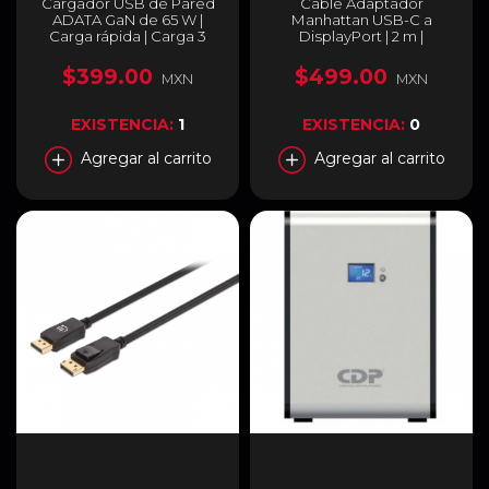
Cargador USB de Pared
Cable Adaptador
ADATA GaN de 65 W |
Manhattan USB-C a
Carga rápida | Carga 3
DisplayPort | 2 m |
dispositivos de forma
8K@60HZ | Contactos
simultánea | USB-A / USB-
chapados en oro | Negro |
$399.00
$499.00
MXN
MXN
C | Color Blanco |
354844
CHARGERU-0653-
QCPDWH
EXISTENCIA:
1
EXISTENCIA:
0
Agregar al carrito
Agregar al carrito