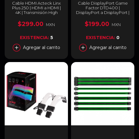
Cable HDMI Acteck Linx
Cable DisplayPort Game
Plus 250 | HDMI a HDMI |
Factor DTD400 |
4K | Transmisión High
DisplayPort a DisplayPort |
Speed 10.2 Gbps | 5
4K | Transmisión de Alta
Metros | Negro | AC-
Velocidad 32.4 Gbps | 2 m |
$299.00
$199.00
MXN
MXN
934787
Negro | DTD400
EXISTENCIA:
5
EXISTENCIA:
0
Agregar al carrito
Agregar al carrito