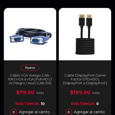
Cable VGA Vorago CAB-
Cable DisplayPort Game
106 | VGA a VGA | Full HD | 2
Factor DTD400 |
m | Negro / Azul | CAB-106
DisplayPort a DisplayPort |
4K | Transmisión de Alta
Velocidad 32.4 Gbps | 2 m |
$79.00
$199.00
MXN
MXN
Negro | DTD400
EXISTENCIA:
10
EXISTENCIA:
0
Agregar al carrito
Agregar al carrito