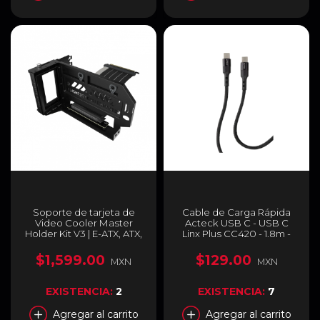
Soporte de tarjeta de
Cable de Carga Rápida
Video Cooler Master
Acteck USB C - USB C
Holder Kit V3 | E-ATX, ATX,
Linx Plus CC420 - 1.8m -
Micro ATX | Riser Cable
AC-934855
PCIe 4.0 x16 | Color Negro
$1,599.00
$129.00
MXN
MXN
| MCA-U000R-KFVK03
EXISTENCIA:
2
EXISTENCIA:
7
Agregar al carrito
Agregar al carrito