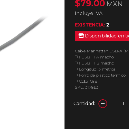
$79.00
MXN
Incluye IVA
EXISTENCIA:
2
Disponibilidad en t
Cable Manhattan USB-A (M
◻️ 1 USB 1.1 A macho
◻️ 1 USB 1.1 B macho
◻️ Longitud: 3 metros
◻️ Forro de plástico térmico
◻️ Color Gris
SKU: 317863
Cantidad: