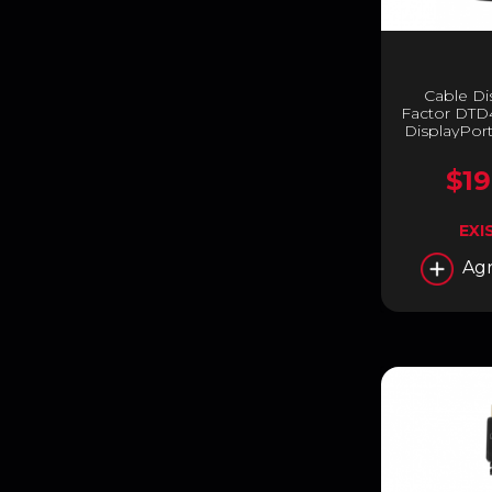
Cable D
Factor DTD4
DisplayPort
de Alta Velo
m | Ne
$19
EXI
Agr