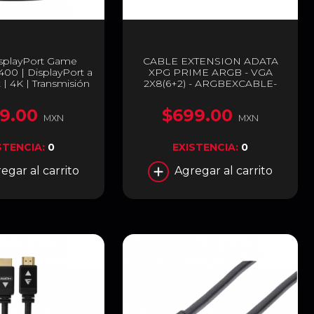
isplayPort Game
CABLE EXTENSION ADATA
00 | DisplayPort a
XPG PRIME ARGB - VGA
 | 4K | Transmisión
2X8(6+2) - ARGBEXCABLE-
cidad 32.4 Gbps | 2
VGA-BKCWW
gro | DTD400
9.00
$699.00
MXN
MXN
STENCIA:
0
EXISTENCIA:
0
egar al carrito
Agregar al carrito