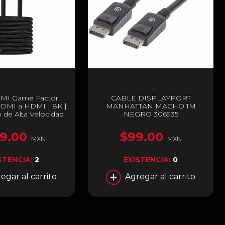
MI Game Factor
CABLE DISPLAYPORT
DMI a HDMI | 8K |
MANHATTAN MACHO 1M
 de Alta Velocidad
NEGRO 306935
| 2 m | Negro |
HTH400
9.00
$99.00
MXN
MXN
STENCIA:
2
EXISTENCIA:
0
egar al carrito
Agregar al carrito