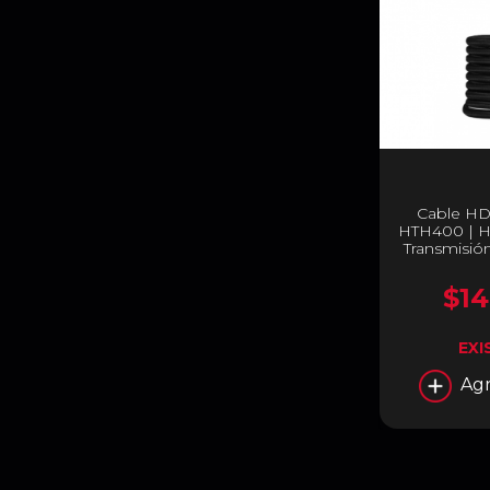
Cable HD
HTH400 | H
Transmisión
48 Gbps 
$14
EXI
Agr