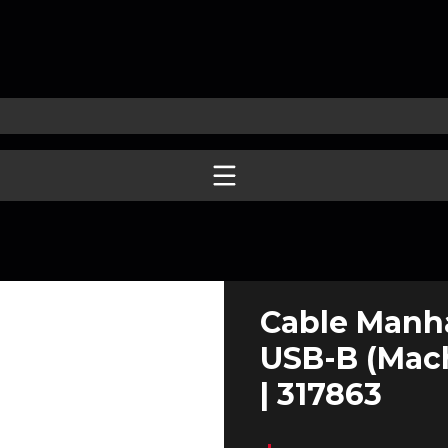
Cable Manha
USB-B (Macho
| 317863