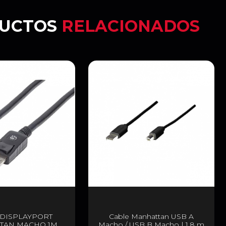
UCTOS
RELACIONADOS
 DISPLAYPORT
Cable Manhattan USB A
TAN MACHO 1M
Macho / USB B Macho | 1.8 m