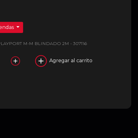
iendas
LAYPORT M-M BLINDADO 2M - 307116
Agregar al carrito