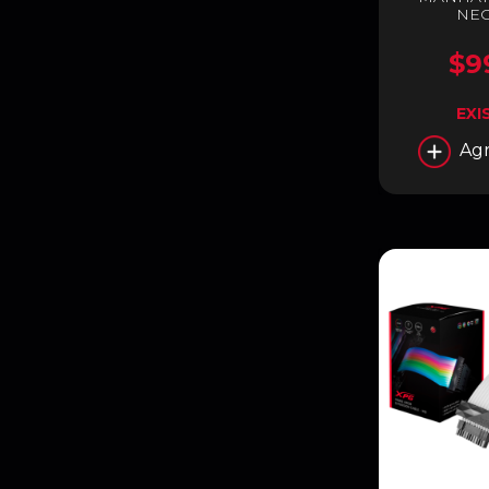
NEG
$9
EXI
Agr