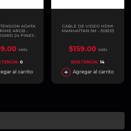
XTENSION ADATA
CABLE DE VIDEO HDMI
RIME ARGB -
MANHATTAN 5M - 306133
ARD 24 PINES -
ABLE-MB-BKCWW
9.00
$159.00
MXN
MXN
STENCIA:
0
EXISTENCIA:
14
egar al carrito
Agregar al carrito