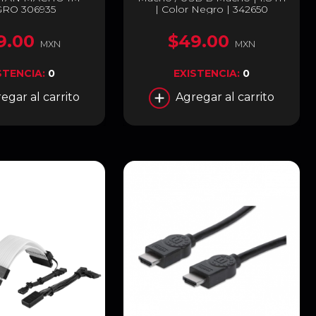
RO 306935
| Color Negro | 342650
9.00
$49.00
MXN
MXN
STENCIA:
0
EXISTENCIA:
0
egar al carrito
Agregar al carrito