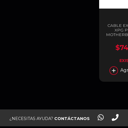
CABLE E
XPG P
MOTHERBO
ARGBEXC
$74
EXI
Agr
¿NECESITAS AYUDA?
CONTÁCTANOS