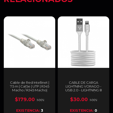
Cable de Red Intellinet |
CABLE DE CARGA
7.5 m | Cat5e | UTP | RJ45
LIGHTNING VORAGO -
Macho / RJ45 Macho|
USB 2.0 - LIGHTNING 8
Color Gris | 319867
PINES CAB-119/B
$179.00
$30.00
MXN
MXN
EXISTENCIA:
3
EXISTENCIA:
0