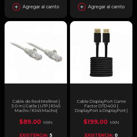
Agregar al carrito
Agregar al carrito
Cable de Red Intellinet |
Cable DisplayPort Game
3.0 m | Cat5e | UTP | RJ45
Factor DTD400 |
Macho / RJ45 Macho|
DisplayPort a DisplayPort |
Color Gris | 319768
4K | Transmisión de Alta
Velocidad 32.4 Gbps | 2 m |
$89.00
$199.00
MXN
MXN
Negro | DTD400
EXISTENCIA:
5
EXISTENCIA:
0