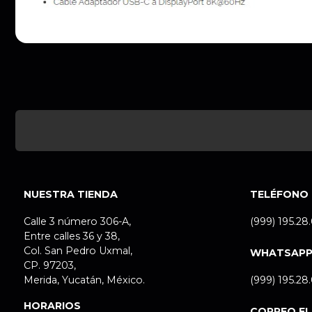
NUESTRA TIENDA
TELÉFONO
Calle 3 número 306-A,
(999) 195.28
Entre calles 36 y 38,
Col. San Pedro Uxmal,
WHATSAP
CP. 97203,
Merida, Yucatán, México.
(999) 195.28
HORARIOS
CORREO E