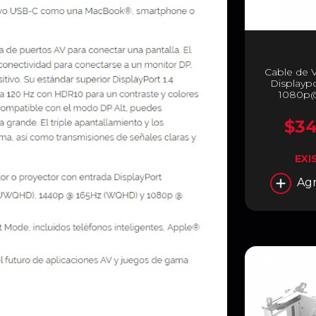
Cable de 
Displaypo
1080p@
$34
EXI
Agr