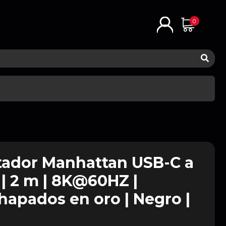
0
tador Manhattan USB-C a
 | 2 m | 8K@60HZ |
hapados en oro | Negro |