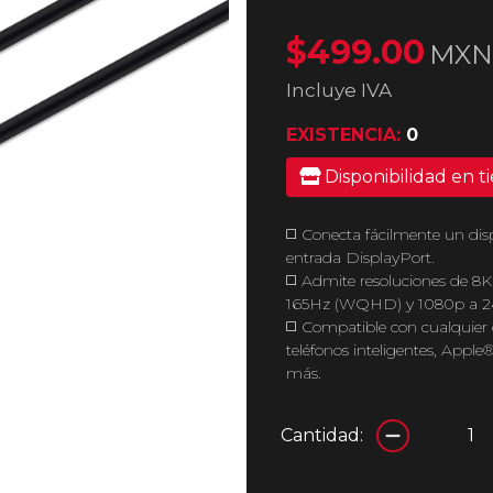
$499.00
MXN
Incluye IVA
EXISTENCIA:
0
Disponibilidad en t
◻️ Conecta fácilmente un dis
entrada DisplayPort.
◻️ Admite resoluciones de 
165Hz (WQHD) y 1080p a 2
◻️ Compatible con cualquier
teléfonos inteligentes, App
más.
Cantidad: