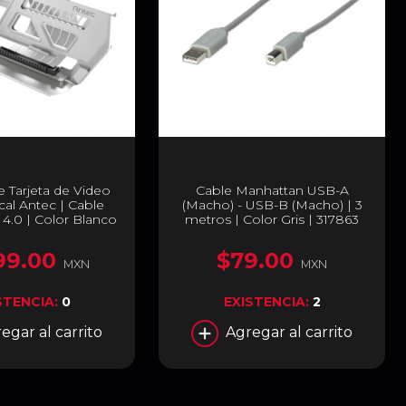
 Tarjeta de Video
Cable Manhattan USB-A
ical Antec | Cable
(Macho) - USB-B (Macho) | 3
 4.0 | Color Blanco
metros | Color Gris | 317863
e con Chasis E-ATX
 AT-ARCVB-W190-
99.00
$79.00
IE4-RTX40
MXN
MXN
STENCIA:
0
EXISTENCIA:
2
egar al carrito
Agregar al carrito