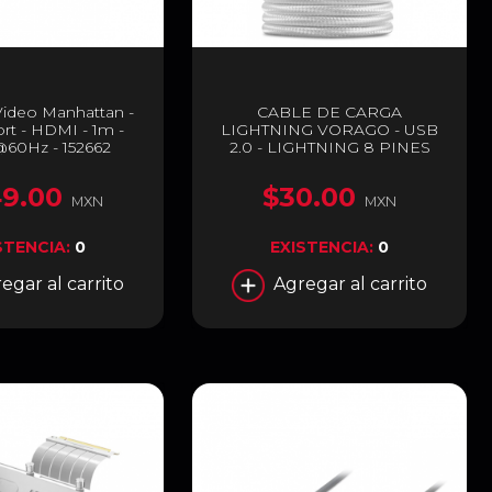
Video Manhattan -
CABLE DE CARGA
rt - HDMI - 1m -
LIGHTNING VORAGO - USB
60Hz - 152662
2.0 - LIGHTNING 8 PINES
CAB-119/B
9.00
$30.00
MXN
MXN
STENCIA:
0
EXISTENCIA:
0
egar al carrito
Agregar al carrito