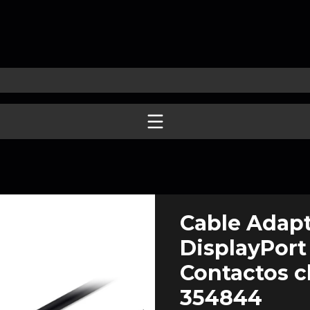
Cable Adap
DisplayPort
Contactos c
354844