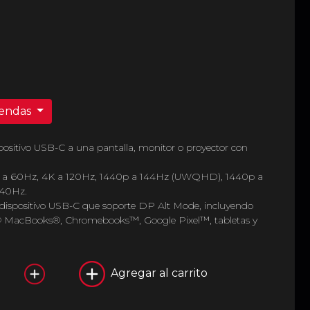
iendas
positivo USB-C a una pantalla, monitor o proyector con
8K a 60Hz, 4K a 120Hz, 1440p a 144Hz (UWQHD), 1440p a
40Hz.
 dispositivo USB-C que soporte DP Alt Mode, incluyendo
le® MacBooks®, Chromebooks™, Google Pixel™, tabletas y
Agregar al carrito