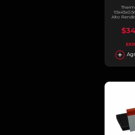
Therma
95x45x0.5
Alto Rend
DF
$34
EXI
Agr