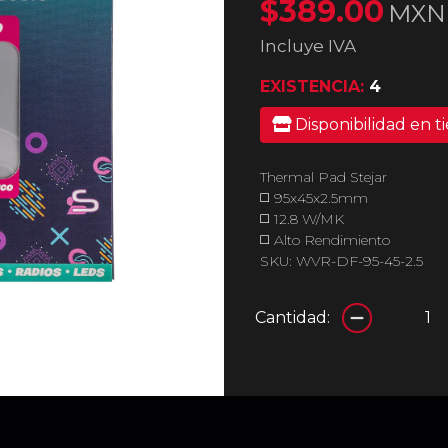
$389.00
MXN
Incluye IVA
EXISTENCIA:
4
Disponibilidad en t
Thermal Pad Stejar
◻️ 95x45x2.5mm
◻️ 12.8 W/MK
◻️ Alto Rendimiento
SKU: WVR-DF-95-45-2.5
Cantidad: