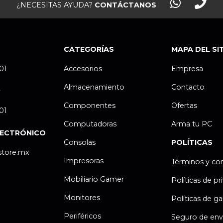
¿NECESITAS AYUDA?
CONTÁCTANOS
CATEGORÍAS
MAPA DEL SI
.01
Accesorios
Empresa
Almacenamiento
Contacto
P
Componentes
Ofertas
.01
Computadoras
Arma tu PC
LECTRÓNICO
Consolas
POLÍTICAS
store.mx
Impresoras
Términos y co
Mobiliario Gamer
Políticas de pr
Monitores
Políticas de ga
Periféricos
Seguro de env