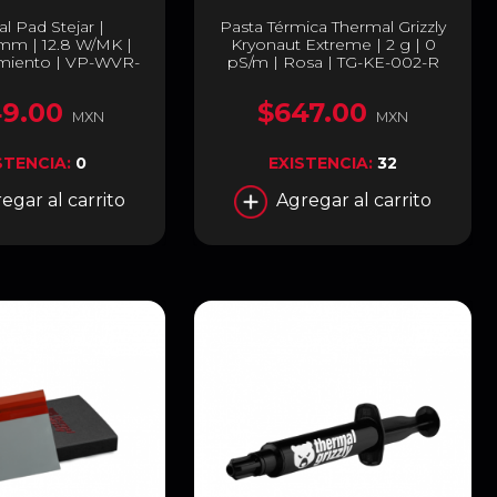
l Pad Stejar |
Pasta Térmica Thermal Grizzly
mm | 12.8 W/MK |
Kryonaut Extreme | 2 g | 0
imiento | VP-WVR-
pS/m | Rosa | TG-KE-002-R
-95-45-05
9.00
$647.00
MXN
MXN
STENCIA:
0
EXISTENCIA:
32
egar al carrito
Agregar al carrito