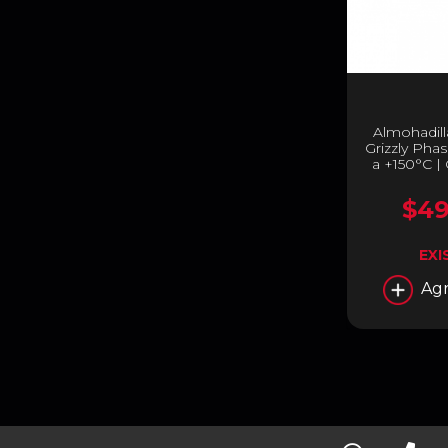
Almohadill
Grizzly Pha
a +150°C | 
$49
EXI
Agr