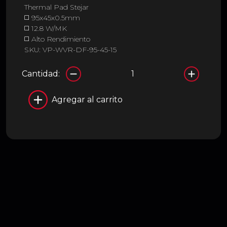
Thermal Pad Stejar
◻️ 95x45x0.5mm
◻️ 12.8 W/MK
◻️ Alto Rendimiento
SKU: VP-WVR-DF-95-45-15
Cantidad:
Agregar al carrito