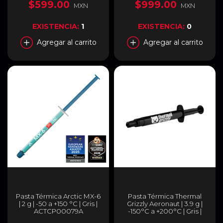
Pads | TG-P-B-030-R
$599.00
$999.00
MXN
MXN
EXISTENCIA:
1
EXISTENCIA:
0
Agregar al carrito
Agregar al carrito
Pasta Térmica Arctic MX-6
Pasta Térmica Thermal
| 2 g | -50 a +150 °C | Gris |
Grizzly Aeronaut | 3.9 g |
ACTCP00079A
-150°C a +200°C | Gris |
TG-A-015-R