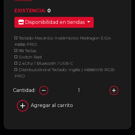
EXISTENCIA:
0
Disponibilidad en tiendas
◻️ Teclado Mecánico Inalámbrico Redragon EISA
K686 PRO
◻️ 98 Teclas
◻️ Switch Red
◻️ 2.4Ghz / Bluetooth / USB-C
◻️ Distribuiciónd el Teclado: Inglés | K686WB-RGB-
PRO
Cantidad:
Agregar al carrito