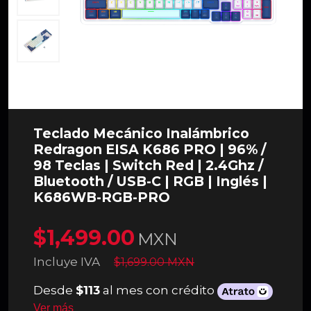
Teclado Mecánico Inalámbrico
Redragon EISA K686 PRO | 96% /
98 Teclas | Switch Red | 2.4Ghz /
Bluetooth / USB-C | RGB | Inglés |
K686WB-RGB-PRO
$1,499.00
MXN
Incluye IVA
$1,699.00 MXN
Desde
$113
al mes con crédito
Ver más