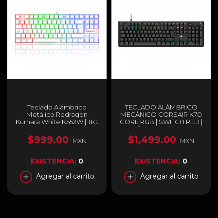
Teclado Alámbrico
TECLADO ALÁMBRICO
Metálico Redragon
MECÁNICO CORSAIR K70
Kumara White K552W | TKL
CORE RGB | SWITCH RED |
| Switch Redragon Red |
ESPAÑOL | CH-910971E-SP
Español | K552W-RGB-SP
$999.00
$1,499.00
MXN
MXN
EXISTENCIA:
0
EXISTENCIA:
0
Agregar al carrito
Agregar al carrito