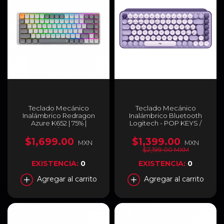
Teclado Mecánico
Teclado Mecánico
Inalámbrico Redragon
Inalámbrico Bluetooth
Azure K652 | 75% |
Logitech - POP KEYS /
Bluetooth / 2.4Ghz | 84
Cosmos - Emoji Boton -
Teclas | Switch Red | Inglés
ESP - 920-011519
$1,699.00
$1,399.00
MXN
MXN
| K652GG-RGB-PRO
$2,199.00 MXM
EXISTENCIA:
0
EXISTENCIA:
0
Agregar al carrito
Agregar al carrito