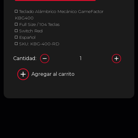
◻️ Teclado Alámbrico Mecánico GameFactor
KBG400
◻️ Full Size / 104 Teclas
◻️ Switch Red
◻️ Español
◻️ SKU: KBG-400-RD
Cantidad:
Agregar al carrito