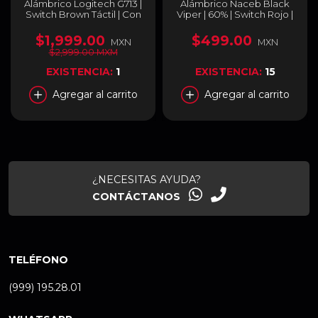
Alámbrico Logitech G713 |
Alámbrico Naceb Black
Switch Brown Táctil | Con
Viper | 60% | Switch Rojo |
Reposabrazos | Aurora
Cable USB-A | RGB |
Collection | 920-010413
Negro / Gris | Español | NA-
$1,999.00
$499.00
MXN
MXN
0968
$2,999.00 MXM
EXISTENCIA:
1
EXISTENCIA:
15
Agregar al carrito
Agregar al carrito
¿NECESITAS AYUDA?
CONTÁCTANOS
TELÉFONO
(999) 195.28.01