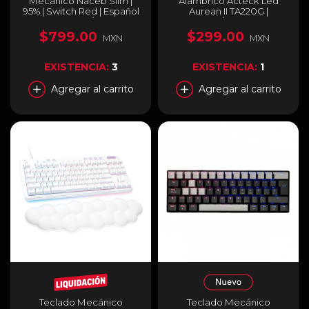
Mecánico Naceb Slim |
Alámbrico Acteck Led
95% | Switch Red | Español
Aurean II TA220G |
| RGB | Blanco / Gris | NA-
Completo / 100% | USB-A
0971
2.0 | RGB | Negro | Español
$799.00
$299.00
MXN
MXN
| AC-939195
EXISTENCIA:
3
EXISTENCIA:
1
Agregar al carrito
Agregar al carrito
Teclado Mecánico
Teclado Mecánico