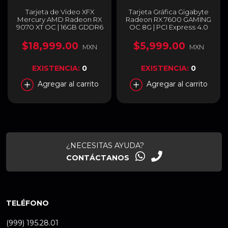
Tarjeta de Video XFX
Tarjeta Gráfica Gigabyte
Mercury AMD Radeon RX
Radeon RX 7600 GAMING
9070 XT OC | 16GB GDDR6
OC 8G | PCI Express 4.0
| PCI Express 5.0 | 256 Bits |
x16 | 8 GB GDDR6 | Bus
RGB | Blanco | RX-
256-bit | GV-R76GAMING
$18,999.00
$5,999.00
MXN
MXN
97TRGBBW9
OC-8GD
EXISTENCIA:
0
EXISTENCIA:
0
Agregar al carrito
Agregar al carrito
¿NECESITAS AYUDA?
CONTÁCTANOS
TELÉFONO
(999) 195.28.01