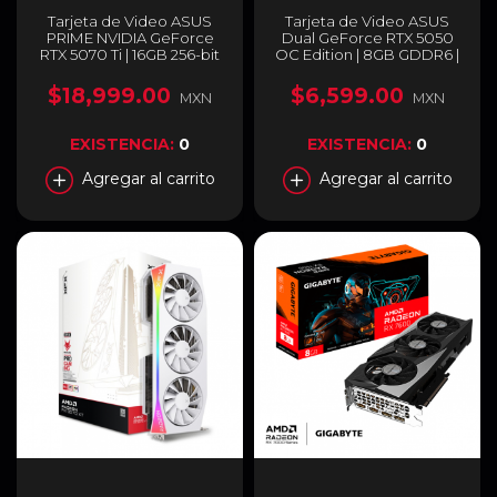
Tarjeta de Video ASUS
Tarjeta de Video ASUS
PRIME NVIDIA GeForce
Dual GeForce RTX 5050
RTX 5070 Ti | 16GB 256-bit
OC Edition | 8GB GDDR6 |
GDDR7 | PCI Express 5.0 |
PCI Express 5.0 | 128 Bits |
90YV0MF1-M0AA00
Negro | DUAL-RTX5050-
$18,999.00
$6,599.00
MXN
MXN
O8G
EXISTENCIA:
0
EXISTENCIA:
0
Agregar al carrito
Agregar al carrito