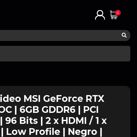
0
Video MSI GeForce RTX
OC | 6GB GDDR6 | PCI
 96 Bits | 2 x HDMI / 1 x
| Low Profile | Negro |