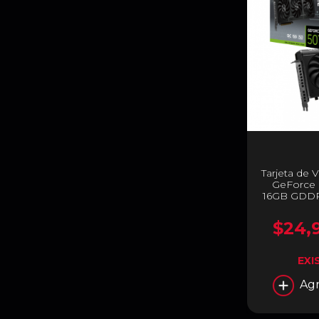
Tarjeta de
GeForce 
16GB GDDR7
bit | HDMI
PRIME-R
$24,
EXI
Agr