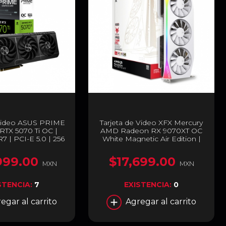
 Video ASUS PRIME
Tarjeta de Video XFX Mercury
RTX 5070 Ti OC |
AMD Radeon RX 9070XT OC
 | PCI-E 5.0 | 256
White Magnetic Air Edition |
 / DisplayPort(3) |
16GB GDDR6 | PCI Express 5.0
TX5070TI-O16G
| 256 Bits | RGB | Blanco | RX-
999.00
$17,699.00
97TMARGW9
MXN
MXN
STENCIA:
7
EXISTENCIA:
0
egar al carrito
Agregar al carrito