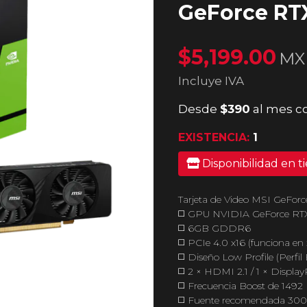
GeForce RT
$5,199.00
MX
Incluye IVA
Desde
$390
al mes c
EXISTENCIA:
1
Disponibilidad en t
Tarjeta de Video MSI GeFo
◻️ GPU NVIDIA GeForce RT
◻️ 6GB GDDR6
◻️ PCIe 4.0 x16 (funciona en 
◻️ Diseño Low Profile (Perfil 
◻️ 2 × HDMI 2.1 / 1 × Display
◻️ Frecuencia Boost de 149
◻️ Fuente recomendada 30