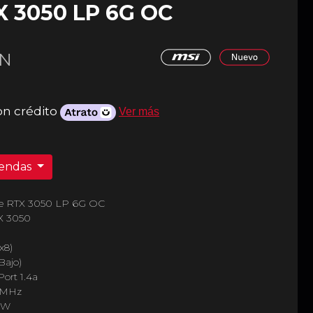
X 3050 LP 6G OC
N
on crédito
Ver más
iendas
rce RTX 3050 LP 6G OC
X 3050
x8)
Bajo)
Port 1.4a
2 MHz
0W