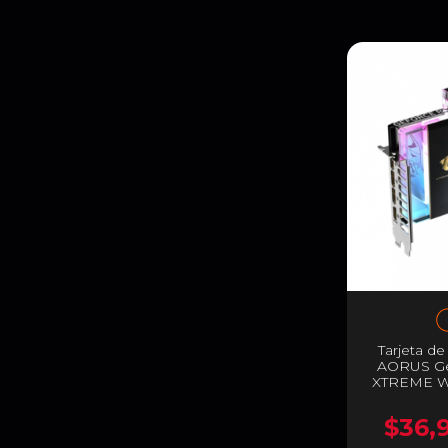
Tarjeta d
AORUS Ge
XTREME 
16GB | Enf
Personaliz
$36,
PCI Expres
RGB |