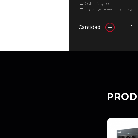
◻️ Color Negro
◻️ SKU: GeForce RTX 3050
Cantidad:
PROD