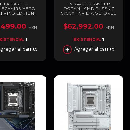
ILLA GAMER
PC GAMER IGNITER
LECHAIRS HERO
DORAN | AMD RYZEN 7
 RING EDITION |
9700X | NVIDIA GEFORCE
150 KG | SOPORTE
RTX 5080 16GB | 32GB RAM
BAR INTEGRADO
DDR5 | SSD 1TB M.2 |
,499.00
$62,992.00
AJUSTABLE |
ENTREGA INMEDIATA
MXN
MXN
SABRAZOS 4D |
LA DE ALUMINIO |
XISTENCIA:
1
EXISTENCIA:
1
CIÓN DE HASTA 125
DOS | EDICIÓN
gregar al carrito
Agregar al carrito
CIAL | NEGRO /
O | NBL-HRO-PU-
ERE