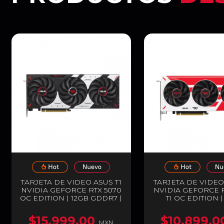
TARJETA DE VIDEO ASUS T1
TARJETA DE VIDEO
NVIDIA GEFORCE RTX 5070
NVIDIA GEFORCE R
OC EDITION | 12GB GDDR7 |
TI OC EDITION 
PCIE 5.0 | 192 BITS | 1 X
GDDR7 | PCIE 5.0 | 
HDMI / 3 X DISPLAYPORT |
| 1 X HDMI / 3
$15,999.00
$10,899.0
ARGB | NEGRO / BLANCO /
DISPLAYPORT | 
MXN