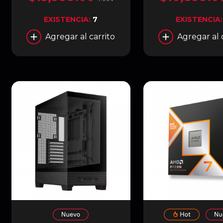
ROJO | T1-RTX5070-O12G-
BLANCO / ROJO 
GAMING
RTX5060TI-O8G-
EXISTENCIA:
7
EXISTENCIA
Agregar al carrito
Agregar al 