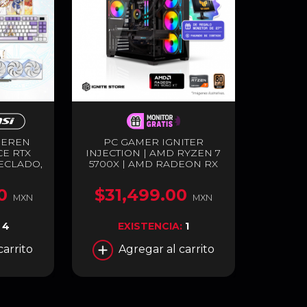
IEREN
PC GAMER IGNITER
E RTX
INJECTION | AMD RYZEN 7
TECLADO,
5700X | AMD RADEON RX
EPAD
9060 XT 16GB | 32GB RAM
EDICIÓN
DDR4 | SSD 1TB M.2 +
0
$31,499.00
ANCO
MONITOR DE 27" DE
MXN
MXN
REGALO PAGANDO DE
CONTADO
:
4
EXISTENCIA:
1
carrito
Agregar al carrito