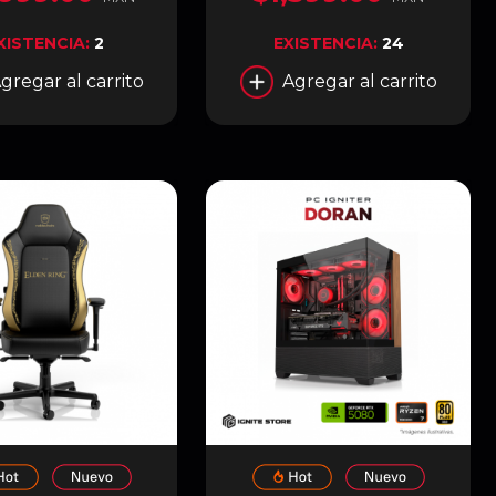
 FHD INTEGRADA |
BLANCO | A31/WT/TG
EÑO SHOWCASE
XISTENCIA:
2
EXISTENCIA:
24
 | NEGRO | MF360-
KHNN-S02
gregar al carrito
Agregar al carrito