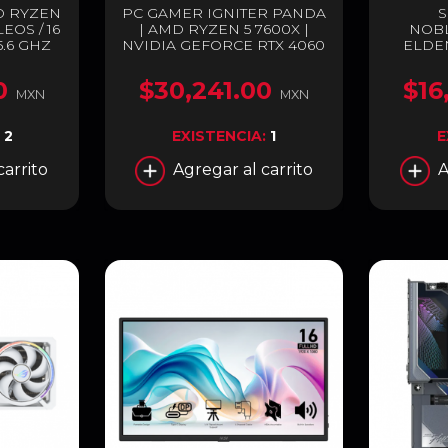
 RYZEN
PC GAMER IGNITER PANDA
S
EOS / 16
| AMD RYZEN 5 7600X |
NOB
5.6 GHZ
NVIDIA GEFORCE RTX 4060
ELDEN
5 | 96MB
8GB | 32GB RAM DDR5 |
HASTA 
 RADEON
SSD 1TB M.2 | ENTREGA
LUM
0
$30,241.00
$16
NCLUYE
INMEDIATA
MXN
MXN
00-
REPO
OF
ESTREL
:
2
EXISTENCIA:
1
E
INCLINA
GRA
carrito
Agregar al carrito
A
ESPE
DORAD