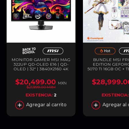
MONITOR GAMER MSI MAG
BUNDLE MSI FR
322UP QD-OLED E16 | QD-
EDITION GEFORC
OLED | 32" | 3840X2160 4K
5070 TI 16GB OC + 
ULTRA HD | FREESYNC |
MOUSE Y MOUS
165HZ | HDMI |
GAMER | GDDR7 | 
$20,499.00
$28,999.0
DISPLAYPORT | NEGRO |
ESPECIAL | BL
MXN
MAG 322UP QD-OLED E16
$21,999.00 MXM
EXISTENCIA:
2
EXISTENCIA
Agregar al carrito
Agregar al 