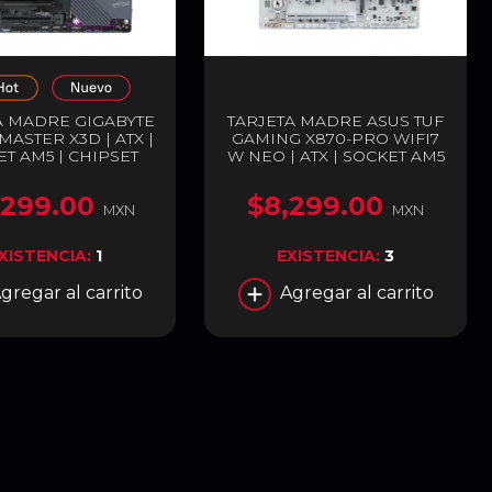
A MADRE GIGABYTE
TARJETA MADRE ASUS TUF
ASTER X3D | ATX |
GAMING X870-PRO WIFI7
T AM5 | CHIPSET
W NEO | ATX | SOCKET AM5
70E | DDR5 (HASTA
| CHIPSET AMD X870 |
 HDMI / USB-C | WI-
DDR5 (HASTA 256GB) |
,299.00
$8,299.00
| BLUETOOTH 5.4 |
HDMI / USB-C | WI-FI 7 |
MXN
MXN
| X870E A MASTER
BLUETOOTH 5.4 | BLANCO |
X
TUF GAMING X870-PRO
XISTENCIA:
1
EXISTENCIA:
3
WIFI7 W NEO
gregar al carrito
Agregar al carrito