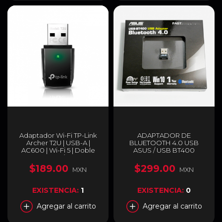
Adaptador Wi-Fi TP-Link
ADAPTADOR DE
Archer T2U | USB-A |
BLUETOOTH 4.0 USB
AC600 | Wi-Fi 5 | Doble
ASUS / USB BT400
Banda 2.4 / 5 GHz |
ARCHER T2U
$189.00
$299.00
MXN
MXN
EXISTENCIA:
1
EXISTENCIA:
0
Agregar al carrito
Agregar al carrito