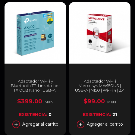
Adaptador Wi-Fi y
Adaptador Wi-Fi
Bluetooth TP-Link Archer
Mercusys MW150US |
TX10UB Nano | USB-A |
USB-A | N150 | Wi-Fi 4 | 2.4
AX900 | Wi-Fi 6 |
GHz | MW150US
Bluetooth 5.3 | Doble
$399.00
$99.00
MXN
MXN
Banda 2.4 / 5 GHz |
ARCHER TX10UB NANO
EXISTENCIA:
0
EXISTENCIA:
21
Agregar al carrito
Agregar al carrito