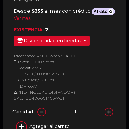
Desde
$353
al mes con crédito
Ver más
EXISTENCIA:
2
Disponibilidad en tiendas
Procesador AMD Ryzen 5 9600X
◻️ Ryzen 9000 Series
◻️ Socket AM5
◻️ 3.9 GHz / Hasta 5.4 GHz
◻️ 6 Núcleos / 12 Hilos
◻️ TDP 65W
⚠️ (NO INCLUYE DISIPADOR)
SKU: 100-100001405WOF
Cantidad:
Agregar al carrito