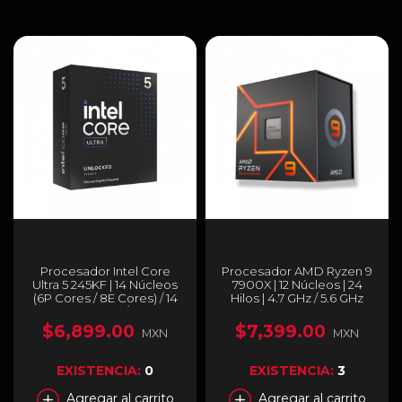
Procesador Intel Core
Procesador AMD Ryzen 9
Ultra 5 245KF | 14 Núcleos
7900X | 12 Núcleos | 24
(6P Cores / 8E Cores) / 14
Hilos | 4.7 GHz / 5.6 GHz
Hilos | 3.6 GHz / 5.2Ghz
(Máx) | AM5 | AMD Radeon
(Máx) | 24 MB Intel Smart
Graphics | 100-
$6,899.00
$7,399.00
MXN
MXN
Cache | LGA1851 |
100000589WOF
(Requiere tarjeta de
Video) | BX80768245KF
EXISTENCIA:
0
EXISTENCIA:
3
Agregar al carrito
Agregar al carrito