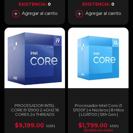
EXISTENCIA:
0
EXISTENCIA:
0
Agregar al carrito
Agregar al carrito
PROCESADOR INTEL
Procesador Intel Core i3
CORE I9 12900 2.4GHZ 16
12100F | 4 Núcleos | 8 Hilos
CORES 24 THREADS
| LGA1700 | 12th Gen |
LGA1700 - BX8071512900
(Requiere Tarjeta de
Video) | BX8071512100F
$9,199.00
$1,799.00
MXN
MXN
$2,699.00 MXM