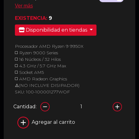
Ver más
EXISTENCIA:
9
Disponibilidad en tiendas
Procesador AMD Ryzen 9 9950X
◻️ Ryzen 9000 Series
◻️ 16 Núcleos / 32 Hilos
◻️ 4.3 GHz / 5.7 GHz Max
◻️ Socket AM5
◻️ AMD Radeon Graphics
⚠️(NO INCLUYE DISIPADOR)
SKU: 100-100001277WOF
Cantidad:
Agregar al carrito