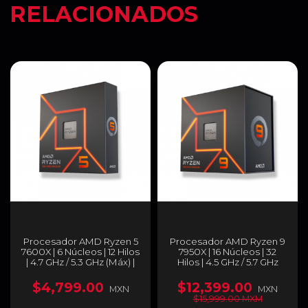
RELACIONADOS
Procesador AMD Ryzen 5
Procesador AMD Ryzen 9
7600X | 6 Núcleos | 12 Hilos
7950X | 16 Núcleos | 32
| 4.7 GHz / 5.3 GHz (Máx) |
Hilos | 4.5 GHz / 5.7 GHz
AM5 | AMD Radeon
(Máx) | AM5 | AMD Radeon
Graphics | (No incluye
Graphics | (No incluye
$4,799.00
$12,399.00
MXN
MXN
Disipador) | 100-
Disipador) | 100-
$15,999.00 MXM
100000593WOF
100000514WOF