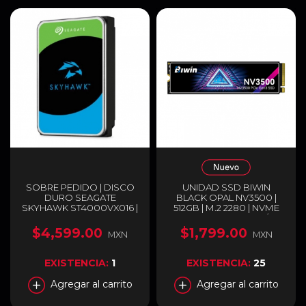
SOBRE PEDIDO | DISCO
UNIDAD SSD BIWIN
DURO SEAGATE
BLACK OPAL NV3500 |
SKYHAWK ST4000VX016 |
512GB | M.2 2280 | NVME
HDD INTERNO 3.5" | 4 TB |
PCIE 3.0 | 3,500 MB/S
SATA III 6 GB/S | 5400 RPM
LECTURA | 2,500 MB/S
$4,599.00
$1,799.00
MXN
MXN
| 256 MB CACHÉ |
ESCRITURA | BIWIN
OPTIMIZADO PARA
NV3500 512GB SSD
VIDEOVIGILANCIA 24/7 |
EXISTENCIA:
1
EXISTENCIA:
25
COMPATIBLE CON
DVR/NVR DE 1–16 BAHÍAS
Agregar al carrito
Agregar al carrito
Y HASTA 64 CÁMARAS |
ST4000VX016