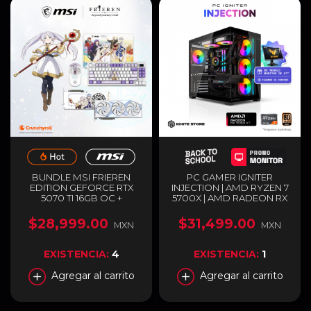
BUNDLE MSI FRIEREN
PC GAMER IGNITER
EDITION GEFORCE RTX
INJECTION | AMD RYZEN 7
5070 TI 16GB OC +
5700X | AMD RADEON RX
TECLADO, MOUSE Y
9060 XT 16GB | 32GB RAM
MOUSEPAD GAMER |
DDR4 | SSD 1TB M.2 +
$28,999.00
$31,499.00
MXN
MXN
GDDR7 | EDICIÓN
MONITOR DE 27" DE
ESPECIAL | BLANCO
REGALO PAGANDO DE
CONTADO
EXISTENCIA:
4
EXISTENCIA:
1
Agregar al carrito
Agregar al carrito