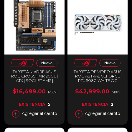
TARJETA MADRE ASUS
TARJETA DE VIDEO ASUS
ROG CROSSHAIR 2006 |
ROG ASTRAL GEFORCE
ATX | SOCKET AM5 |
RTX 5080 WHITE OC
CHIPSET AMD X870E | 4 X
EDITION | 16GB GDDR7 |
DDR5 (HASTA 256GB) | 1 X
PCI EXPRESS 5.0 | 256 BITS
$16,499.00
$42,999.00
MXN
MXN
HDMI / 2 X USB-C | WI-FI 7 |
| 2 X HDMI / 3 X
BLUETOOTH 5.4 | EDICIÓN
DISPLAYPORT | ARGB |
ESPECIAL RETRO | NEGRO
BLANCO | ROG-ASTRAL-
EXISTENCIA:
5
EXISTENCIA:
2
/ COBRE | ROG
RTX5080-O16G-WHITE
CROSSHAIR 2006
Agregar al carrito
Agregar al carrito