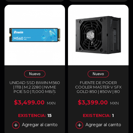
UNIDAD SSD BIWIN M560
FUENTE DE PODER
| 1TB | M.2 2280 | NVME
COOLER MASTER V SFX
PCIE 5.0 | 11,000 MB/S
GOLD 850 | 850W | 80
LECTURA | 9,700 MB/S
PLUS GOLD | FULL
ESCRITURA |
MODULAR | COMPATIBLE
$3,499.00
$3,399.00
MXN
MXN
BM560NN01TB-RGX
CON ATX 3.0 Y PCIE 5.0 |
NEGRO | MPY-8501-
SFHAGV-3EUS
EXISTENCIA:
15
EXISTENCIA:
1
Agregar al carrito
Agregar al carrito