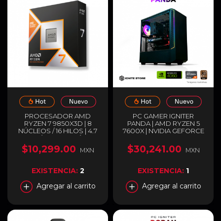
PROCESADOR AMD
PC GAMER IGNITER
RYZEN 7 9850X3D | 8
PANDA | AMD RYZEN 5
NÚCLEOS / 16 HILOS | 4.7
7600X | NVIDIA GEFORCE
GHZ / 5.6 GHZ (MÁX) |
RTX 4060 8GB | 32GB
SOCKET AM5 | 96MB
RAM DDR5 | SSD 1TB M.2 |
$10,299.00
$30,241.00
MXN
MXN
CACHÉ L3 | AMD RADEON
ENTREGA INMEDIATA
GRAPHICS | NO INCLUYE
DISIPADOR | 100-
EXISTENCIA:
2
EXISTENCIA:
1
100001973WOF
Agregar al carrito
Agregar al carrito