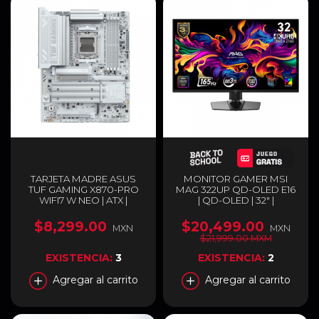
TARJETA MADRE ASUS
MONITOR GAMER MSI
TUF GAMING X870-PRO
MAG 322UP QD-OLED E16
WIFI7 W NEO | ATX |
| QD-OLED | 32" |
SOCKET AM5 | CHIPSET
3840X2160 4K ULTRA HD |
AMD X870 | DDR5 (HASTA
FREESYNC | 165HZ | HDMI |
$8,299.00
$20,499.00
MXN
MXN
256GB) | HDMI / USB-C |
DISPLAYPORT | NEGRO |
$21,999.00 MXM
WI-FI 7 | BLUETOOTH 5.4 |
MAG 322UP QD-OLED E16
BLANCO | TUF GAMING
EXISTENCIA:
3
EXISTENCIA:
2
X870-PRO WIFI7 W NEO
Agregar al carrito
Agregar al carrito