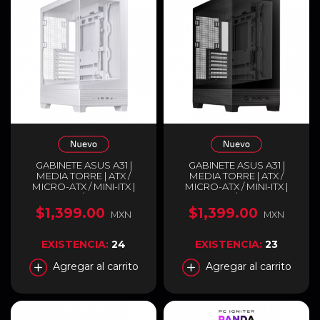
GABINETE ASUS A31 |
GABINETE ASUS A31 |
MEDIA TORRE | ATX /
MEDIA TORRE | ATX /
MICRO-ATX / MINI-ITX |
MICRO-ATX / MINI-ITX |
USB-C 3.2 / USB-A 3.2 |
USB-C 3.2 / USB-A 3.2 |
DISEÑO PANORÁMICO
DISEÑO PANORÁMICO
$1,399.00
$1,399.00
MXN
MXN
CON DOBLE CRISTAL
CON DOBLE CRISTAL
TEMPLADO | BLANCO |
TEMPLADO | NEGRO |
A31/WT/TG
A31/BK/TG
EXISTENCIA:
24
EXISTENCIA:
23
Agregar al carrito
Agregar al carrito