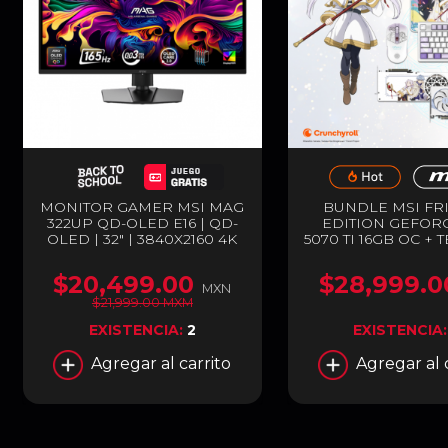
MONITOR GAMER MSI MAG
BUNDLE MSI FR
322UP QD-OLED E16 | QD-
EDITION GEFORC
OLED | 32" | 3840X2160 4K
5070 TI 16GB OC + 
ULTRA HD | FREESYNC |
MOUSE Y MOUS
165HZ | HDMI |
GAMER | GDDR7 | 
$20,499.00
$28,999.0
DISPLAYPORT | NEGRO |
ESPECIAL | BL
MXN
MAG 322UP QD-OLED E16
$21,999.00 MXM
EXISTENCIA:
2
EXISTENCIA
Agregar al carrito
Agregar al 