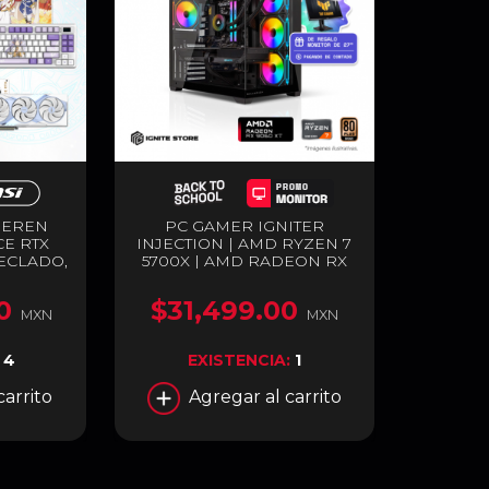
IEREN
PC GAMER IGNITER
E RTX
INJECTION | AMD RYZEN 7
TECLADO,
5700X | AMD RADEON RX
EPAD
9060 XT 16GB | 32GB RAM
EDICIÓN
DDR4 | SSD 1TB M.2 +
0
$31,499.00
ANCO
MONITOR DE 27" DE
MXN
MXN
REGALO PAGANDO DE
CONTADO
:
4
EXISTENCIA:
1
carrito
Agregar al carrito