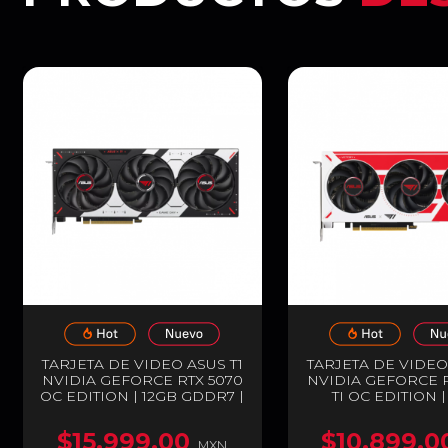
TARJETA DE VIDEO ASUS T1
TARJETA DE VIDEO
NVIDIA GEFORCE RTX 5070
NVIDIA GEFORCE R
OC EDITION | 12GB GDDR7 |
TI OC EDITION 
PCIE 5.0 | 192 BITS | 1 X
GDDR7 | PCIE 5.0 | 
HDMI / 3 X DISPLAYPORT |
| 1 X HDMI / 3
$15,999.00
$10,899.0
ARGB | NEGRO / BLANCO /
DISPLAYPORT | 
MXN