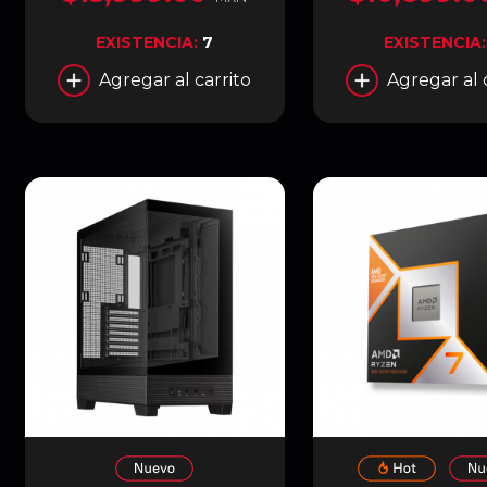
ROJO | T1-RTX5070-O12G-
BLANCO / ROJO 
GAMING
RTX5060TI-O8G-
EXISTENCIA:
7
EXISTENCIA
Agregar al carrito
Agregar al 