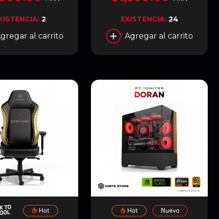
 FHD INTEGRADA |
BLANCO | A31/WT/TG
EÑO SHOWCASE
XISTENCIA:
2
EXISTENCIA:
24
 | NEGRO | MF360-
KHNN-S02
gregar al carrito
Agregar al carrito