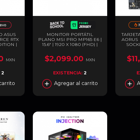
O ASUS
MONITOR PORTÁTIL
TARJET
RCE RTX
PLANO MSI PRO MP165 E6 |
AORUS M
ITION |
15.6" | 1920 X 1080 (FHD) |
SOCKE
 EXPRESS
IPS | 60HZ | 4MS (GTG) |
AMD X8
HDMI / 3 X
BOCINAS INTEGRADAS |
256GB) |
0
$2,099.00
$11
ARGB |
MONTAJE PARA TRÍPODE
FI 7 
MXN
MXN
STRAL-
1/4" | ADAPTIVE-SYNC | 1 X
NEGRO 
WHITE
HDMI 2.0B / 2 X USB-C
:
2
EXISTENCIA:
2
E
(VIDEO / AUDIO / CARGA) /
JACK 3.5MM | NEGRO | PRO
carrito
Agregar al carrito
A
MP165 E6