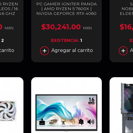
 RYZEN
PC GAMER IGNITER PANDA
S
EOS / 16
| AMD RYZEN 5 7600X |
NOB
5.6 GHZ
NVIDIA GEFORCE RTX 4060
ELDEN
5 | 96MB
8GB | 32GB RAM DDR5 |
HASTA 
 RADEON
SSD 1TB M.2 | ENTREGA
LUM
0
$30,241.00
$16
NCLUYE
INMEDIATA
MXN
MXN
00-
REPO
OF
ESTREL
:
2
EXISTENCIA:
1
E
INCLINA
GRA
carrito
Agregar al carrito
A
ESPE
DORAD