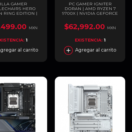
ILLA GAMER
PC GAMER IGNITER
LECHAIRS HERO
DORAN | AMD RYZEN 7
 RING EDITION |
9700X | NVIDIA GEFORCE
150 KG | SOPORTE
RTX 5080 16GB | 32GB RAM
BAR INTEGRADO
DDR5 | SSD 1TB M.2 |
,499.00
$62,992.00
AJUSTABLE |
ENTREGA INMEDIATA
MXN
MXN
SABRAZOS 4D |
LA DE ALUMINIO |
XISTENCIA:
1
EXISTENCIA:
1
CIÓN DE HASTA 125
DOS | EDICIÓN
gregar al carrito
Agregar al carrito
CIAL | NEGRO /
O | NBL-HRO-PU-
ERE