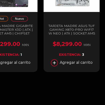
A MADRE GIGABYTE
TARJETA MADRE ASUS TUF
ASTER X3D | ATX |
GAMING X870-PRO WIFI7
T AM5 | CHIPSET
W NEO | ATX | SOCKET AM5
70E | DDR5 (HASTA
| CHIPSET AMD X870 |
 HDMI / USB-C | WI-
DDR5 (HASTA 256GB) |
,299.00
$8,299.00
| BLUETOOTH 5.4 |
HDMI / USB-C | WI-FI 7 |
MXN
MXN
| X870E A MASTER
BLUETOOTH 5.4 | BLANCO |
X
TUF GAMING X870-PRO
XISTENCIA:
1
EXISTENCIA:
3
WIFI7 W NEO
gregar al carrito
Agregar al carrito