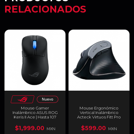
RELACIONADOS
Mouse Gamer
Mouse Ergonómico
Inalámbrico ASUS ROG
Vertical Inalámbrico
Keris II Ace | Hasta 107
Acteck Virtuos Fitt Pro
Horas de Batería | Hasta
MI770 | Hasta 2400 DPI |
42000 DPI | Sensor
Sensor Óptico Sigma
$1,999.00
$599.00
MXN
MXN
Óptico ROG AimPoint Pro
MX8650 | 118 g | 8 Botones