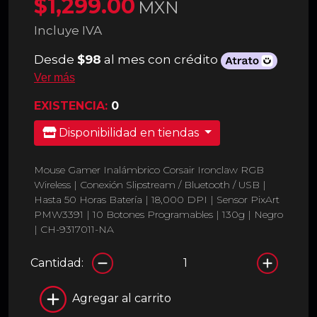
$1,299.00
MXN
Incluye IVA
Desde
$98
al mes con crédito
Ver más
EXISTENCIA:
0
Disponibilidad en tiendas
Mouse Gamer Inalámbrico Corsair Ironclaw RGB
Wireless | Conexión Slipstream / Bluetooth / USB |
Hasta 50 Horas Batería | 18,000 DPI | Sensor PixArt
PMW3391 | 10 Botones Programables | 130g | Negro
| CH-9317011-NA
Cantidad:
Agregar al carrito