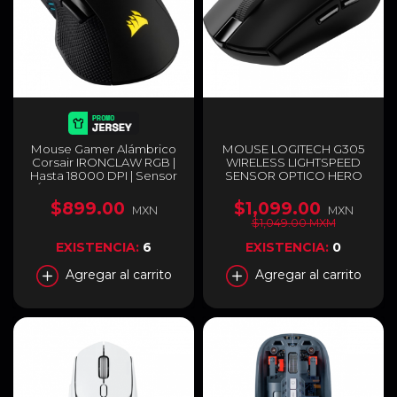
Mouse Gamer Alámbrico
MOUSE LOGITECH G305
Corsair IRONCLAW RGB |
WIRELESS LIGHTSPEED
Hasta 18000 DPI | Sensor
SENSOR OPTICO HERO
Óptico Pixart PMW3391 |
12000 910-005281
105 g | 7 Botones
$899.00
$1,099.00
MXN
MXN
Programables | RGB |
$1,049.00 MXM
Negro | CH-9307011-NA
EXISTENCIA:
6
EXISTENCIA:
0
Agregar al carrito
Agregar al carrito