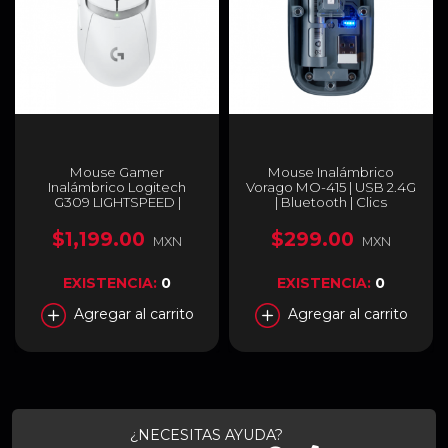
Mouse Gamer
Mouse Inalámbrico
Inalámbrico Logitech
Vorago MO-415 | USB 2.4G
G309 LIGHTSPEED |
| Bluetooth | Clics
Receptor USB
Silenciosos | Batería
LIGHTSPEED / Bluetooth |
recargable | USB C | 1600
$1,199.00
$299.00
MXN
MXN
100 – 25.600 DPI | Batería
DPI | MO-415
AA (Incluida) | Color
Blanco | 910-007206
EXISTENCIA:
0
EXISTENCIA:
0
Agregar al carrito
Agregar al carrito
¿NECESITAS AYUDA?