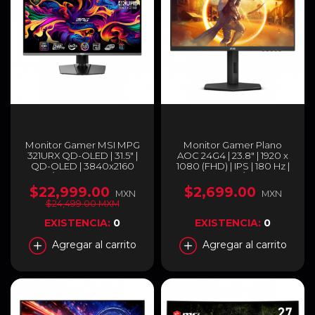
Monitor Gamer MSI MPG
Monitor Gamer Plano
321URX QD-OLED | 31.5" |
AOC 24G4 | 23.8" | 1920 x
QD-OLED | 3840x2160
1080 (FHD) | IPS | 180 Hz |
(UHD / 4K) | 250 Nits | 48 ~
0.5 ms (MPRT) / 1 ms (GTG)
240Hz | 0.03ms (GtG) |
| HDMI 2.0 / DisplayPort 1.4
$22,999.00
$2,699.00
MXN
MXN
Adaptive-Sync | MPG
/ Jack 3.5 mm | Negro |
$24,499.00 MXM
321URX QD-OLED
24G4
EXISTENCIA:
0
EXISTENCIA:
0
Agregar al carrito
Agregar al carrito