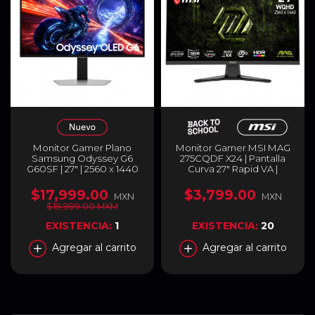
Monitor Gamer Plano
Monitor Gamer MSI MAG
Samsung Odyssey G6
275CQDF X24 | Pantalla
G60SF | 27" | 2560 x 1440
Curva 27" Rapid VA |
(WQHD) | QD-OLED | 500
Resolución QHD | Dual
Hz | 0.03 ms (GTG) |
Mode QHD 240 Hz / HD
$17,999.00
$3,799.00
MXN
MXN
FreeSync / G-Sync / HDR |
400 Hz | Tiempo de
$19,999.00 MXM
HDMI 2.1 / DisplayPort 1.4 /
Respuesta 0.5 ms | HDR
USB-A 3.2 Gen1 / Jack 3.5
Ready | MAG 275CQDF
EXISTENCIA:
1
EXISTENCIA:
20
mm | RGB | Plateado |
X24
LS27FG602SLXZX
Agregar al carrito
Agregar al carrito