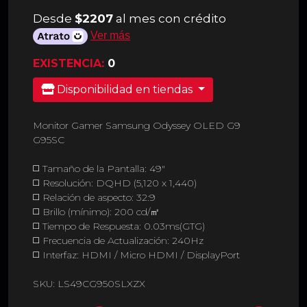
Desde
$2207
al mes con crédito
Ver más
EXISTENCIA:
0
Disponibilidad en tiendas
Monitor Gamer Samsung Odyssey OLED G9
G95SC
◻️ Tamaño de la Pantalla: 49"
◻️ Resolución: DQHD (5,120 x 1,440)
◻️ Relación de aspecto: 32:9
◻️ Brillo (mínimo): 200 cd/㎡
◻️ Tiempo de Respuesta: 0.03ms(GTG)
◻️ Frecuencia de Actualización: 240Hz
◻️ Interfaz: HDMI / Micro HDMI / DisplayPort
SKU: LS49CG950SLXZX