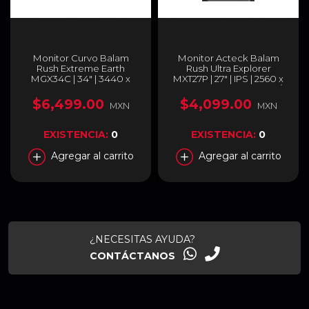
Monitor Curvo Balam
Monitor Acteck Balam
Rush Extreme Earth
Rush Ultra Explorer
MGX34C | 34" | 3440 x
MXT27P | 27" | IPS | 2560 x
1440 (WQHD) | VA | 144 Hz
1440 (QHD) | DP 165 Hz /
| 1 ms | 1500R | FreeSync |
HDMI 144 Hz | 1 ms |
$6,499.00
$4,099.00
MXN
MXN
HDMI 2.1 / DisplayPort 1.4 /
FreeSync / HDR | Bocinas
Jack 3.5 mm | RGB | Negro
Integradas | HDMI /
| BR-938655
DisplayPort / USB-A / Jack
EXISTENCIA:
0
EXISTENCIA:
0
3.5 mm | Negro | BR-
940719
Agregar al carrito
Agregar al carrito
¿NECESITAS AYUDA?
CONTÁCTANOS