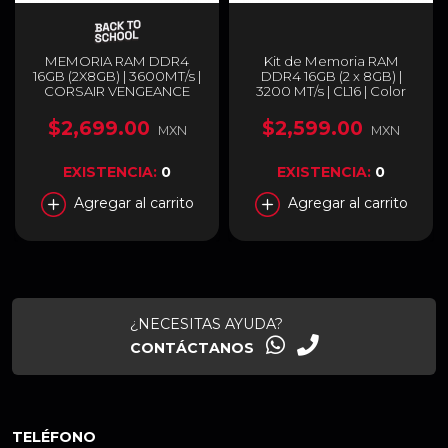
MEMORIA RAM DDR4
Kit de Memoria RAM
16GB (2X8GB) | 3600MT/s |
DDR4 16GB (2 x 8GB) |
CORSAIR VENGEANCE
3200 MT/s | CL16 | Color
RGB PRO SL NEGRO |
Blanco | Corsair
CMH16GX4M2D3600C18
Vengeance LPX |
$2,699.00
$2,599.00
MXN
MXN
CMK16GX4M2E3200C16W
EXISTENCIA:
0
EXISTENCIA:
0
Agregar al carrito
Agregar al carrito
¿NECESITAS AYUDA?
CONTÁCTANOS
TELÉFONO