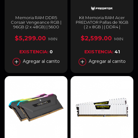
Memoria RAM DDR5
Kit Memoria RAM Acer
Corsair Vengeance RGB |
PREDATOR Pallas de 16GB
96GB (2 x 48GB) | 5600
( 2 x 8GB ) | DDR4 |
MT/s | CL40 | XMP 3.0 |
3600MHz | CL18 | Color
RGB |
Plata | BL.9BWWR.341
$5,299.00
$2,599.00
MXN
MXN
CMH96GX5M2B5600C40
EXISTENCIA:
0
EXISTENCIA:
41
Agregar al carrito
Agregar al carrito