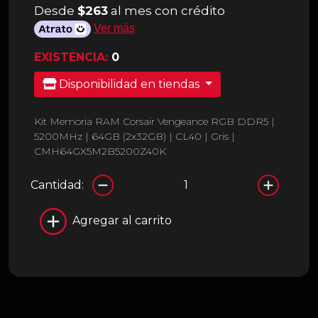
Desde
$263
al mes con crédito
Ver más
EXISTENCIA:
0
Disponibilidad en tiendas
Kit Memoria RAM Corsair Vengeance RGB DDR5 |
5200MHz | 64GB (2x32GB) | CL40 | Gris |
CMH64GX5M2B5200Z40K
Cantidad:
Agregar al carrito