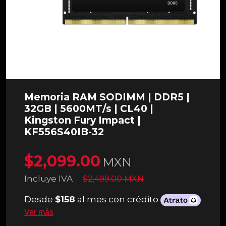
Memoria RAM SODIMM | DDR5 |
32GB | 5600MT/s | CL40 |
Kingston Fury Impact |
KF556S40IB-32
$2,099.00
MXN
Incluye IVA
$2,499.00 MXN
Desde
$158
al mes con crédito
Ver más