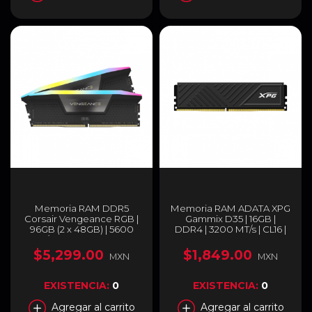
Memoria RAM DDR5
Memoria RAM ADATA XPG
Corsair Vengeance RGB |
Gammix D35 | 16GB |
96GB (2 x 48GB) | 5600
DDR4 | 3200 MT/s | CL16 |
MT/s | CL40 | XMP 3.0 |
Disipador | Negro |
RGB |
AX4U320016G16A-SBKD35
$5,299.00
$1,849.00
MXN
MXN
CMH96GX5M2B5600C40
EXISTENCIA:
0
EXISTENCIA:
0
Agregar al carrito
Agregar al carrito