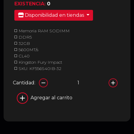
EXISTENCIA:
0
Disponibilidad en tiendas
◻️ Memoria RAM SODIMM
◻️ DDR5
◻️ 32GB
◻️ 5600MT/s
◻️ CL40
◻️ Kingston Fury Impact
◻️ SKU: KF556S40IB-32
Cantidad:
Agregar al carrito