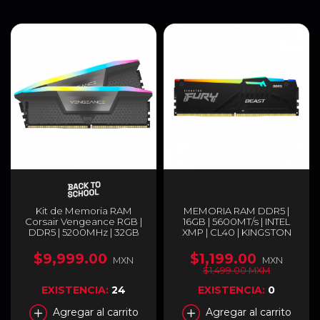
Kit de Memoria RAM
MEMORIA RAM DDR5 |
Corsair Vengeance RGB |
16GB | 5600MT/s | INTEL
DDR5 | 5200MHz | 32GB
XMP | CL40 | KINGSTON
(2x16GB) | CL40 | XMP |
FURY BEAST RGB NEGRO |
CMH32GX5M2B5200C40
KF556C40BBA-16
$9,999.00
$1,199.00
MXN
MXN
$1,499.00 MXM
EXISTENCIA:
24
EXISTENCIA:
0
Agregar al carrito
Agregar al carrito