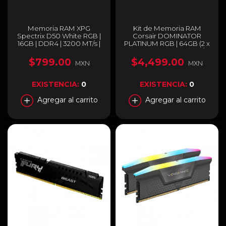
Memoria RAM XPG
Kit de Memoria RAM
Spectrix D50 White RGB |
Corsair DOMINATOR
16GB | DDR4 | 3200 MT/s |
PLATINUM RGB | 64GB (2 x
Color Blanco |
32GB) | DDR5 | 5600 MT/s |
AX4U320016G16A-SW50
CL40 | XMP | RGB | Negro |
$799.00
$4,499.00
MXN
MXN
CMT64GX5M2B5600C40
EXISTENCIA:
0
EXISTENCIA:
0
Agregar al carrito
Agregar al carrito