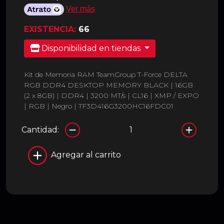
Ver más
EXISTENCIA:
66
Disponibilidad en tiendas
Kit de Memoria RAM TeamGroup T-Force DELTA
RGB DDR4 DESKTOP MEMORY BLACK | 16GB
(2 x 8GB) | DDR4 | 3200 MT/s | CL16 | XMP / EXPO
| RGB | Negro | TF3D416G3200HC16FDC01
Cantidad:
Agregar al carrito