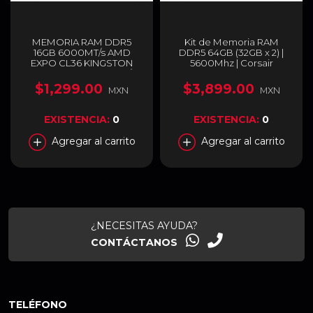
MEMORIA RAM DDR5
Kit de Memoria RAM
16GB 6000MT/s AMD
DDR5 64GB (32GB x 2) |
EXPO CL36 KINGSTON
5600Mhz | Corsair
FURY BEAST NEGRO /
Vengeance RGB |
KF560C36BBE-16
CMH64GX5M2B5600Z40
$1,299.00
$3,899.00
MXN
MXN
K
EXISTENCIA:
0
EXISTENCIA:
0
Agregar al carrito
Agregar al carrito
¿NECESITAS AYUDA?
CONTÁCTANOS
TELÉFONO