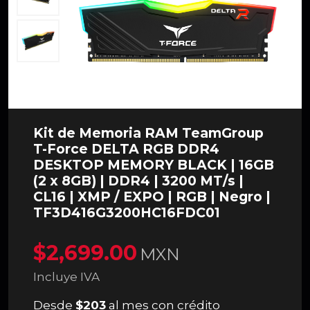
Kit de Memoria RAM TeamGroup
T-Force DELTA RGB DDR4
DESKTOP MEMORY BLACK | 16GB
(2 x 8GB) | DDR4 | 3200 MT/s |
CL16 | XMP / EXPO | RGB | Negro |
TF3D416G3200HC16FDC01
$2,699.00
MXN
Incluye IVA
Desde
$203
al mes con crédito