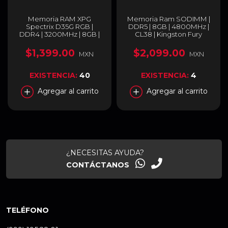
Memoria RAM XPG
Memoria Ram SODIMM |
Spectrix D35G RGB |
DDR5 | 8GB | 4800MHz |
DDR4 | 3200MHz | 8GB |
CL38 | Kingston Fury
CL16 | Negro |
Impact | KF548S38IB-8
AX4U32008G16A-
$1,399.00
$2,099.00
MXN
MXN
SBKD35G
EXISTENCIA:
40
EXISTENCIA:
4
Agregar al carrito
Agregar al carrito
¿NECESITAS AYUDA?
CONTÁCTANOS
TELÉFONO