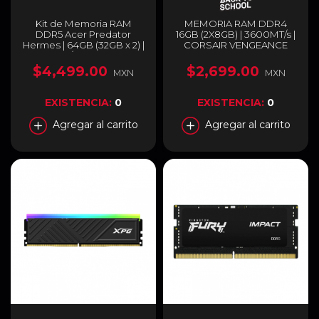
Kit de Memoria RAM
MEMORIA RAM DDR4
DDR5 Acer Predator
16GB (2X8GB) | 3600MT/s |
Hermes | 64GB (32GB x 2) |
CORSAIR VENGEANCE
6400MT/s | CL32 | XMP |
RGB PRO SL NEGRO |
Color Blanco |
CMH16GX4M2D3600C18
$4,499.00
$2,699.00
MXN
MXN
BL.9BWWR.423
EXISTENCIA:
0
EXISTENCIA:
0
Agregar al carrito
Agregar al carrito