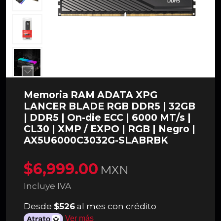
Memoria RAM ADATA XPG
LANCER BLADE RGB DDR5 | 32GB
| DDR5 | On-die ECC | 6000 MT/s |
CL30 | XMP / EXPO | RGB | Negro |
AX5U6000C3032G-SLABRBK
$6,999.00
MXN
Incluye IVA
Desde
$526
al mes con crédito
Ver más