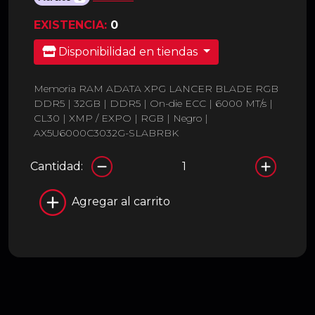
EXISTENCIA:
0
Disponibilidad en tiendas
Memoria RAM ADATA XPG LANCER BLADE RGB
DDR5 | 32GB | DDR5 | On-die ECC | 6000 MT/s |
CL30 | XMP / EXPO | RGB | Negro |
AX5U6000C3032G-SLABRBK
Cantidad:
Agregar al carrito