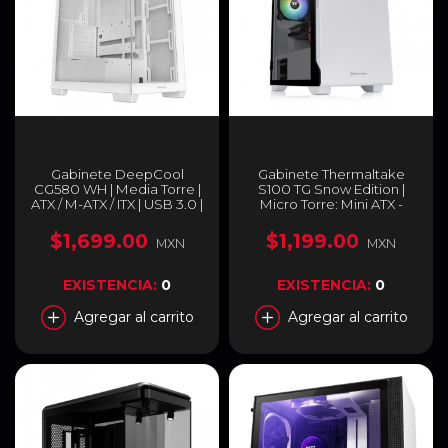
Gabinete DeepCool
Gabinete Thermaltake
CG580 WH | Media Torre |
S100 TG Snow Edition |
ATX / M-ATX / ITX | USB 3.0 |
Micro Torre: Mini ATX -
4 Ventiladores
Mini ITX | Cristal Templado
Preinstalados (120mm)|
| 1 Ventilador 120mm
$1,699.00
$1,199.00
MXN
MXN
Blanco | R-CG5802-
Preinstalado | Color
WHADA4-G-1
Blanco | CA-1Q9-
00S6WN-00
EXISTENCIA:
0
EXISTENCIA:
0
Agregar al carrito
Agregar al carrito