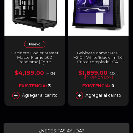
Gabinete Cooler Master
Gabinete gamer NZXT
MasterFrame 360
H210i | White/Black | mITX |
Panorama | Torre
Cristal templado | CA-
Completa | ATX / Micro-
H210I-W1
ATX / Mini-ITX | USB-C 4.0 /
$4,199.00
$1,899.00
MXN
MXN
USB-A 3.2 | Diseño
$2,499.00 MXM
Panorámico con Cristal
Templado (3 Lados) |
EXISTENCIA:
3
EXISTENCIA:
0
Negro | MF360-KINN-S00
Agregar al carrito
Agregar al carrito
¿NECESITAS AYUDA?