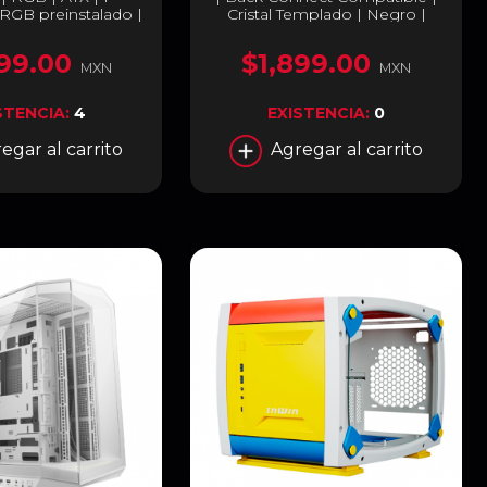
ARGB preinstalado |
Cristal Templado | Negro |
FG.T802
A31/BK/TG
99.00
$1,899.00
MXN
MXN
STENCIA:
4
EXISTENCIA:
0
egar al carrito
Agregar al carrito