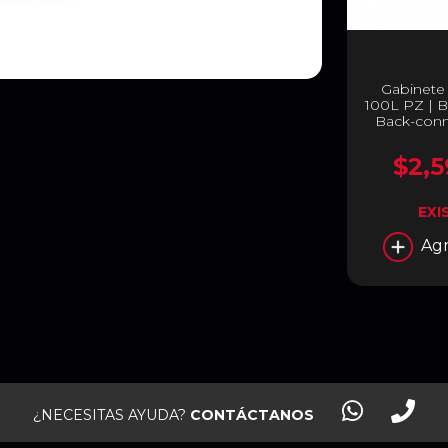
Gabinet
100L PZ | B
Back-conne
ATX | Vidr
PANO 1
$2,5
EXI
Agr
¿NECESITAS AYUDA?
CONTÁCTANOS