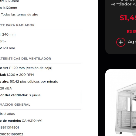
ventilador 
M
$1,4
EXI
Agr