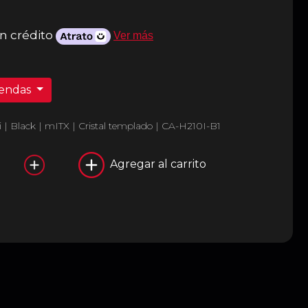
n crédito
Ver más
iendas
| Black | mITX | Cristal templado | CA-H210I-B1
Agregar al carrito