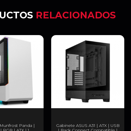
UCTOS
RELACIONADOS
Munfrost Panda |
Gabinete ASUS A31 | ATX | USB
| RGB | ATX | 1
| Back Connect Compatible |