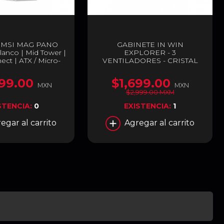
e MSI MAG PANO
GABINETE IN WIN
lanco | Mid Tower |
EXPLORER - 3
ct | ATX / Micro-
VENTILADORES - CRISTAL
io Templado | MAG
TEMPLADO - IW-CS-
00L PZ WHITE
EXPLORER-JWHI
99.00
$1,699.00
MXN
MXN
$2,999.00 MXM
STENCIA:
0
EXISTENCIA:
1
egar al carrito
Agregar al carrito