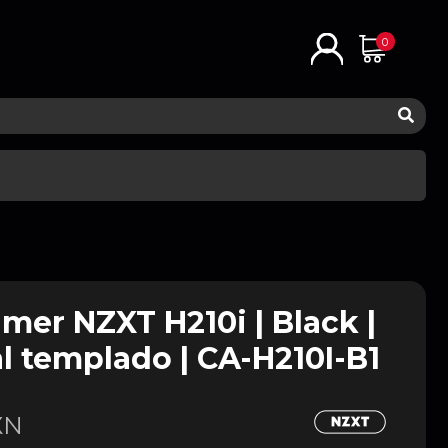
0
mer NZXT H210i | Black |
al templado | CA-H210I-B1
XN