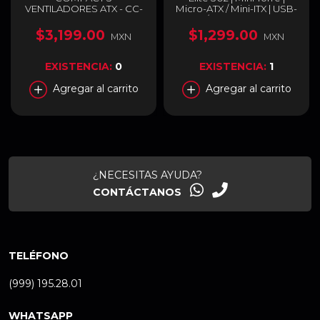
VENTILADORES ATX - CC-
Micro-ATX / Mini-ITX | USB-
H51EW-01
C 3.2 / USB-A 3.2 | Cristal
Templado | Incluye 3
$3,199.00
$1,299.00
MXN
MXN
Ventiladores ARGB |
Blanco | E302-WGNN-SAZ
EXISTENCIA:
0
EXISTENCIA:
1
Agregar al carrito
Agregar al carrito
¿NECESITAS AYUDA?
CONTÁCTANOS
TELÉFONO
(999) 195.28.01
WHATSAPP