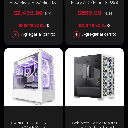
ATX / Micro-ATX / Mini-ITX |
Micro-ATX / Mini-ITX | USB
USB-C 3.2 / USB-A 3.1 |
2.0 / USB 3.0 | Cristal
Incluye 7 Ventiladores
Templado | 3 Ventiladores
$2,499.00
$899.00
MXN
MXN
ARGB | Cristal Templado
ARGB Pre-Instalados |
Panorámico Curvo |
Negro | CS-1005
Blanco | E600-WGNN-S02
EXISTENCIA:
2
EXISTENCIA:
0
Agregar al carrito
Agregar al carrito
GABINETE NZXT H5 ELITE
Gabinete Cooler Master
COMPACT 3
Elite 302 | Mini Torre |