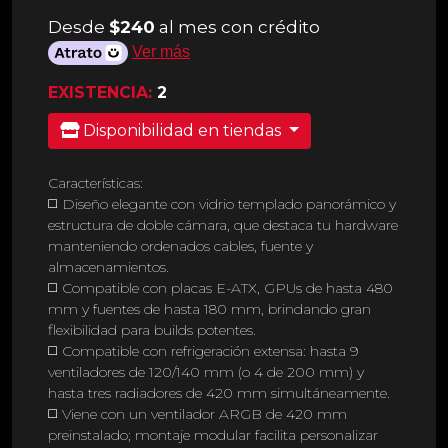
Desde
$240
al mes con crédito
Ver más
EXISTENCIA:
2
Disponibilidad en tiendas
Características:
◻️ Diseño elegante con vidrio templado panorámico y
estructura de doble cámara, que destaca tu hardware
manteniendo ordenados cables, fuente y
almacenamientos.
◻️ Compatible con placas E-ATX, GPUs de hasta 480
mm y fuentes de hasta 180 mm, brindando gran
flexibilidad para builds potentes.
◻️ Compatible con refrigeración extensa: hasta 9
ventiladores de 120/140 mm (o 4 de 200 mm) y
hasta tres radiadores de 420 mm simultáneamente.
◻️ Viene con un ventilador ARGB de 420 mm
preinstalado; montaje modular facilita personalizar