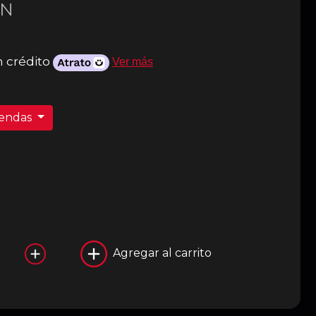
N
 crédito
Ver más
iendas
Agregar al carrito