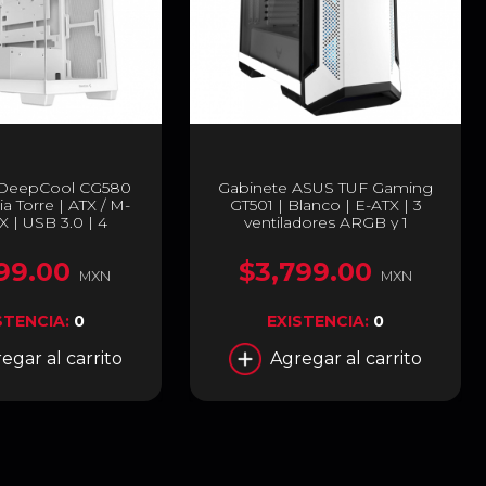
 DeepCool CG580
Gabinete ASUS TUF Gaming
 Torre | ATX / M-
GT501 | Blanco | E-ATX | 3
TX | USB 3.0 | 4
ventiladores ARGB y 1
res Preinstalados
ventilador preinstalado | TUF
lanco | R-CG5802-
Gaming GT501 White Edition
99.00
$3,799.00
ADA4-G-1
MXN
MXN
STENCIA:
0
EXISTENCIA:
0
egar al carrito
Agregar al carrito