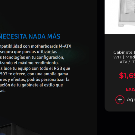
Gabinete
WH | Media
ATX / I
Ventilado
(120mm)| B
$1,6
WH
EXI
Agr