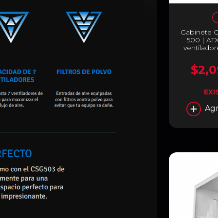
Gabinete 
500 | ATX
ventilador
Color Bla
$2,0
EXI
Agr