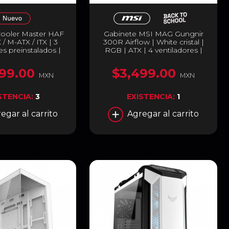
Cooler Master HAF
Gabinete MSI MAG Gungnir
 / M-ATX / ITX | 3
300R Airflow | White cristal |
es preinstalados |
RGB | ATX | 4 ventiladores |
nco | H500-WGNN-
MPG GUNGNIR 300R
S00
AIRFLOW
99.00
$3,499.00
MXN
MXN
STENCIA:
3
EXISTENCIA:
1
egar al carrito
Agregar al carrito