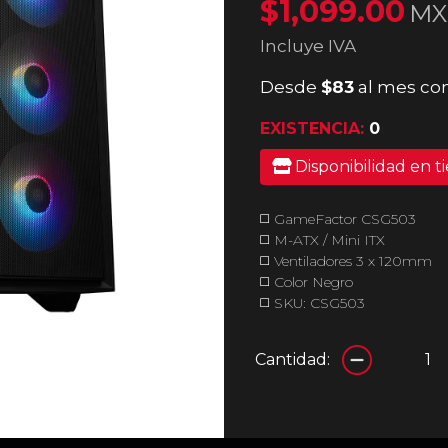
$1,099.00
MX
Incluye IVA
Desde
$83
al mes con
EXISTENCIA:
0
Disponibilidad en t
◻️ GameFactor CSG503
◻️ M-ATX / Mini ITX
◻️ Ventiladores 3 x 120mm
◻️ Color Negro
◻️ SKU: CSG503
Cantidad: