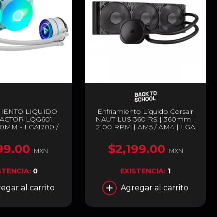
IENTO LIQUIDO
Enfriamiento Líquido Corsair
ACTOR LQG601
NAUTILUS 360 RS | 360mm |
0MM - LGA1700 /
2100 RPM | AM5 / AM4 | LGA
- LQG601-WH
1700 / 1851 | Negro | CW-
9060089-WW
99.00
$2,199.00
MXN
MXN
STENCIA:
0
EXISTENCIA:
1
egar al carrito
Agregar al carrito