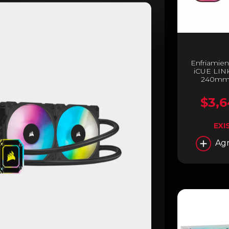
Enfriamien
iCUE LINK
240mm 
90
$3,6
EXI
Agr