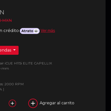
N
00 MXN
n crédito
Ver más
iendas
rsair iCUE H115i ELITE CAPELLIX
80 mm
dores: 2000 RPM
A |
Agregar al carrito