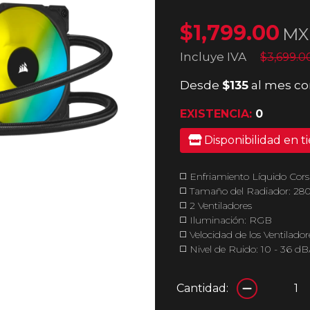
$1,799.00
MX
Incluye IVA
$3,699.
Desde
$135
al mes co
EXISTENCIA:
0
Disponibilidad en t
◻️ Enfriamiento Líquido Co
◻️ Tamaño del Radiador: 2
◻️ 2 Ventiladores
◻️ Iluminación: RGB
◻️ Velocidad de los Ventila
◻️ Nivel de Ruido: 10 - 36 dB
Cantidad: