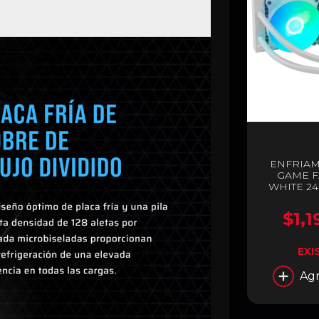
ENFRIAM
GAME F
WHITE 24
AM4 
$1,1
EXI
Agr