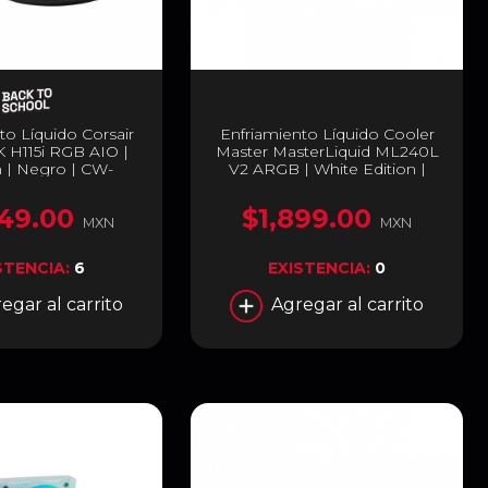
to Líquido Corsair
Enfriamiento Líquido Cooler
 H115i RGB AIO |
Master MasterLiquid ML240L
| Negro | CW-
V2 ARGB | White Edition |
61002-WW
240mm | ARGB White | MLW-
D24M-A18PW-RW
49.00
$1,899.00
MXN
MXN
STENCIA:
6
EXISTENCIA:
0
egar al carrito
Agregar al carrito