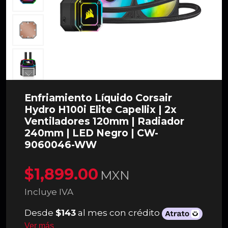
Enfriamiento Líquido Corsair
Hydro H100i Elite Capellix | 2x
Ventiladores 120mm | Radiador
240mm | LED Negro | CW-
9060046-WW
$1,899.00
MXN
Incluye IVA
Desde
$143
al mes con crédito
Ver más