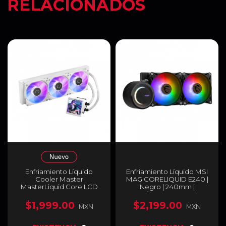
RELACIONADOS
Enfriamiento Líquido
Enfriamiento Líquido MSI
Cooler Master
MAG CORELIQUID E240 |
MasterLiquid Core LCD
Negro | 240mm |
360 | 360 mm | Pantalla
AM5/LGA1700 | ARGB |
LCD 4" | AM5 / AM4 | LGA
MAG CORELIQUID E240
$1,999.00
$2,199.00
MXN
MXN
1851 / 1700 / 1200 / 1150 / 1151
/ 1155 / 1156 | ARGB | Blanco |
MLX-D36M-A18PW-RL