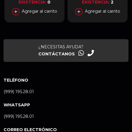
Negro | PRIME LC 360
EXISTENCIA:
0
EXISTENCIA:
2
ARGB LCD
Agregar al carrito
Agregar al carrito
¿NECESITAS AYUDA?
CONTÁCTANOS
TELÉFONO
(999) 195.28.01
WHATSAPP
(999) 195.28.01
CORREO ELECTRÓNICO