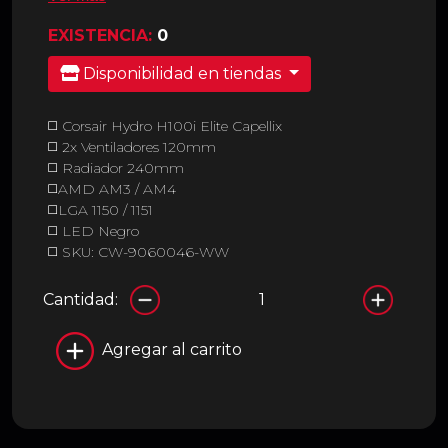
EXISTENCIA:
0
Disponibilidad en tiendas
◻️ Corsair Hydro H100i Elite Capellix
◻️ 2x Ventiladores 120mm
◻️ Radiador 240mm
◻️AMD AM3 / AM4
◻️LGA 1150 / 1151
◻️ LED Negro
◻️ SKU: CW-9060046-WW
Cantidad:
Agregar al carrito