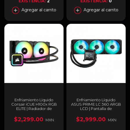
EXISTENCIA:
2
EXISTENCIA:
0
Agregar al carrito
Agregar al carrito
Enfriamiento Liquido
Enfriamiento Líquido
Corsair iCUE H100x RGB
ASUS PRIME LC 360 ARGB
ELITE | Radiador de
LCD | Pantalla de
240mm | Ventiladores
Monitoreo LCD | 360 mm |
2x120mm | AM5 / LGA1700 |
800 a 3600 RPM | 36.5
$2,299.00
$2,999.00
MXN
MXN
CW-9060065-WW2
dBA | AM5 / AM4 | LGA 1851
/ 1700 / 1200 / 115x | ARGB |