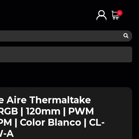
0
e Aire Thermaltake
RGB | 120mm | PWM
M | Color Blanco | CL-
W-A