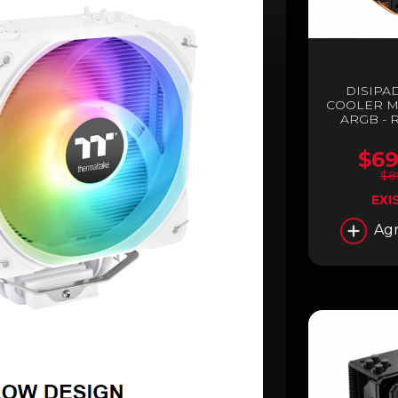
DISIPA
COOLER M
ARGB - R
$69
$8
EXI
Agr