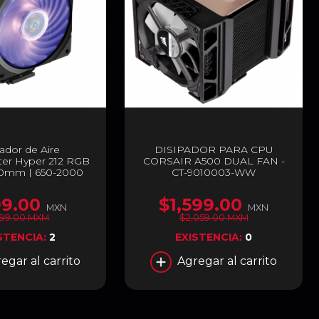
ador de Aire
DISIPADOR PARA CPU
ter Hyper 212 RGB
CORSAIR A500 DUAL FAN -
120mm | 650-2000
CT-9010003-WW
30 dBA | LGA1700 |
12S-20PC-R2
9.00
$1,599.00
MXN
MXN
,199.00 MXM
$2,059.00 MXM
STENCIA:
2
EXISTENCIA:
0
egar al carrito
Agregar al carrito