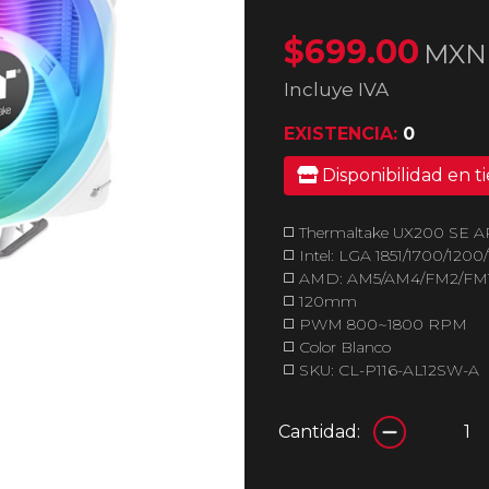
$699.00
MXN
Incluye IVA
EXISTENCIA:
0
Disponibilidad en t
◻️ Thermaltake UX200 SE 
◻️ Intel: LGA 1851/1700/1200/1
◻️ AMD: AM5/AM4/FM2/FM
◻️ 120mm
◻️ PWM 800~1800 RPM
◻️ Color Blanco
◻️ SKU: CL-P116-AL12SW-A
Cantidad: