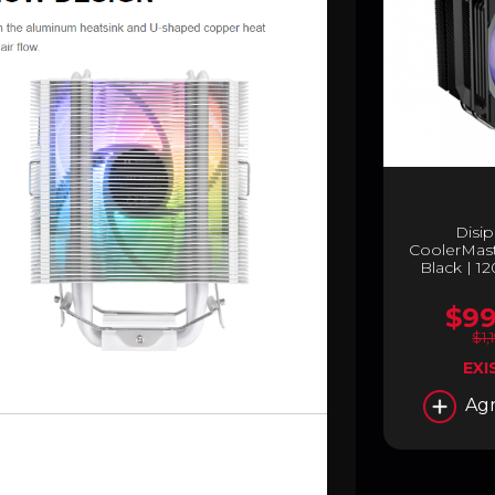
Disip
CoolerMas
Black | 
RPM | 8 - 
RR-2
$99
$1
EXI
Agr