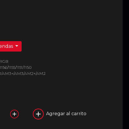
iendas
ARGB
156/1155/1151/1150
1/AM3+/AM3/AM2+/AM2
Agregar al carrito