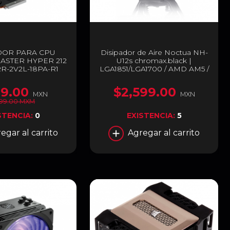
DOR PARA CPU
Disipador de Aire Noctua NH-
ASTER HYPER 212
U12s chromax.black |
R-2V2L-18PA-R1
LGA1851/LGA1700 / AMD AM5 /
AM4 | 1500 RPM | 22,4 dB(A) |
Color Negro | NH-U12s
9.00
$2,599.00
Chromax Black
MXN
MXN
99.00 MXM
STENCIA:
0
EXISTENCIA:
5
egar al carrito
Agregar al carrito