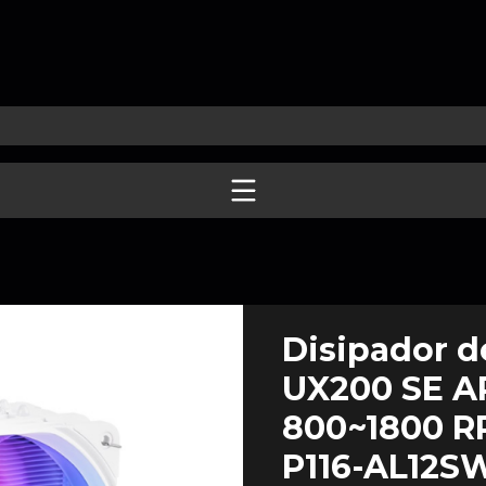
Disipador d
UX200 SE A
800~1800 RP
P116-AL12S