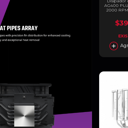
Disipador
AG400 PLUS
2000 RPM |
AM4 | LGA 1
1151 / 1150
$39
AG40
EXI
Agr