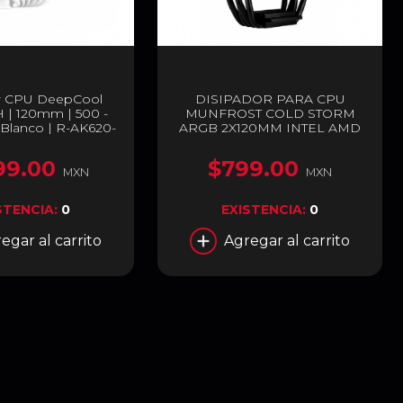
r CPU DeepCool
DISIPADOR PARA CPU
 | 120mm | 500 -
MUNFROST COLD STORM
Blanco | R-AK620-
ARGB 2X120MM INTEL AMD
NNMT-G-1
LGA1700
99.00
$799.00
MXN
MXN
STENCIA:
0
EXISTENCIA:
0
egar al carrito
Agregar al carrito