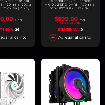
 de Aire DeepCool
Disipador de Aire Deepcool
 | 150 mm | 500 a
AK400 ZERO DARK | 120mm |
 31.6 dBA | AM5 /
500~1850 RPM | 29 dBA |
851 / 1700 / 1200 /
LGA1851/1700 | AM5/AM4 | R-
 / 1155 | Negro | R-
AK400-BKNNMN-G-2
9.00
$599.00
0-BKNNMD-G
MXN
MXN
$899.00 MXM
STENCIA:
26
EXISTENCIA:
0
egar al carrito
Agregar al carrito