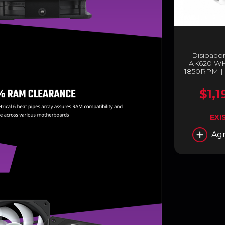
Disipado
AK620 WH
1850RPM | 
WH
$1,1
EXI
Agr