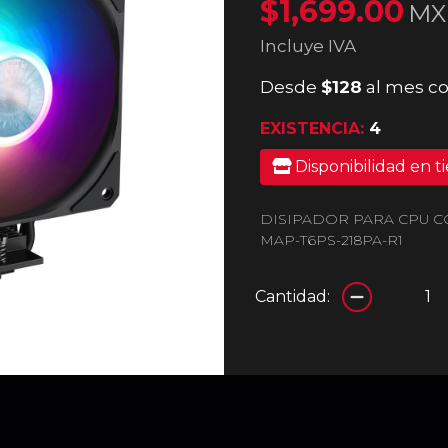
$1,699.00
MX
Incluye IVA
Desde
$128
al mes co
EXISTENCIA:
4
Disponibilidad en t
DISIPADOR PARA CPU C
MAP-T6PS-218PA-R1
Cantidad: