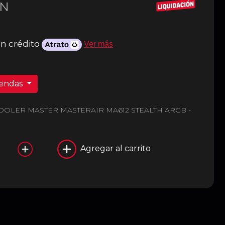
N
n crédito
Ver más
iendas
OOLER MASTER MASTERAIR MA612 STEALTH ARGB -
Agregar al carrito