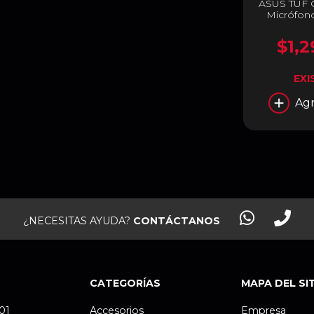
ASUS TUF G
Micrófono
Sonido Sur
Transduct
$1,2
40mm | Co
Adaptador 
/ PS5 / Nin
EXI
| Negro | 
Agr
¿NECESITAS AYUDA?
CONTÁCTANOS
CATEGORÍAS
MAPA DEL SI
.01
Accesorios
Empresa