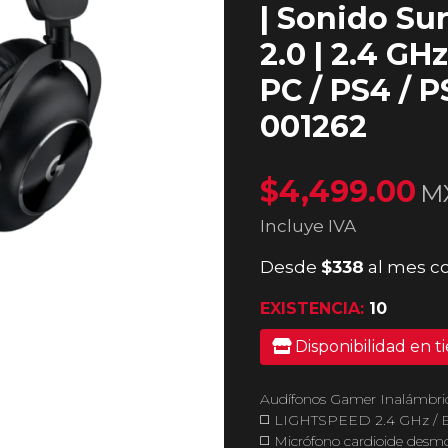
| Sonido S
2.0 | 2.4 GH
PC / PS4 / P
001262
$4,499.00
M
Incluye IVA
Desde
$338
al mes c
EXISTENCIA:
10
Disponibilidad en t
Audífonos Gamer Inalámbr
◻️ LIGHTSPEED 2.4 GHz / B
◻️ Micrófono cardioide desm