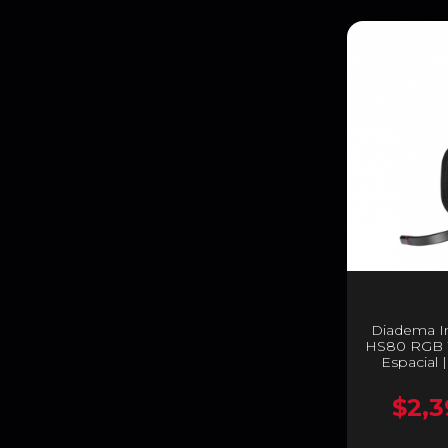
Diadema In
HS80 RGB 
Espacial 
Rec
PC/MAC
$2,3
Micrófono
CA-