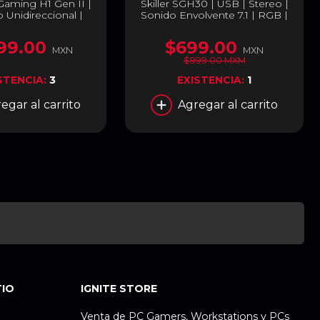
aming H1 Gen II |
Skiller SGH30 | USB | Stereo |
 Unidireccional |
Sonido Envolvente 7.1 | RGB |
round 7.1 Virtual |
Micrófono Omnidireccional |
ores ASUS Essence
PC / PS4/5 | RGB | Color
99.00
$699.00
nexión USB-C con
Negro | H-SGH30
MXN
MXN
a USB-A | PC / Mac
$999.00 MXM
tendo Switch / Móvil
STENCIA:
3
EXISTENCIA:
1
A302 TUF H1 GEN II
egar al carrito
Agregar al carrito
TIO
IGNITE STORE
Venta de PC Gamers, Workstations y PCs