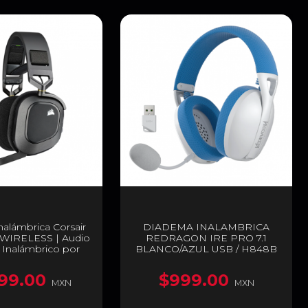
alámbrica Corsair
DIADEMA INALAMBRICA
WIRELESS | Audio
REDRAGON IRE PRO 7.1
| Inalámbrico por
BLANCO/AZUL USB / H848B
eptor USB |
/Playstation |
99.00
$999.00
 | Color Carbón |
MXN
MXN
9011235-NA