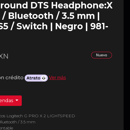
urround DTS Headphone:X
z / Bluetooth / 3.5 mm |
S5 / Switch | Negro | 981-
XN
on crédito
Ver más
iendas
icos Logitech G PRO X 2 LIGHTSPEED
luetooth / 3.5 mm
ontable