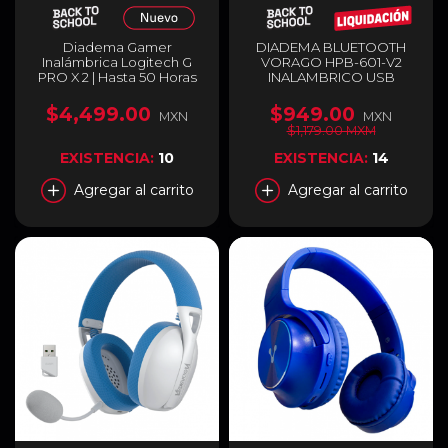
Diadema Gamer
DIADEMA BLUETOOTH
Inalámbrica Logitech G
VORAGO HPB-601-V2
PRO X 2 | Hasta 50 Horas
INALAMBRICO USB
de Batería Recargable |
Micrófono Cardioide
$4,499.00
$949.00
MXN
MXN
Desmontable | Blue
$1,179.00 MXM
VO!CE | Sonido Surround
DTS Headphone:X 2.0 | 2.4
EXISTENCIA:
10
EXISTENCIA:
14
GHz / Bluetooth / 3.5 mm |
PC / PS4 / PS5 / Switch |
Agregar al carrito
Agregar al carrito
Negro | 981-001262