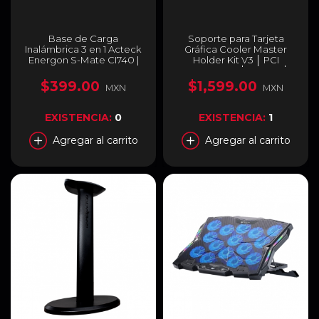
Base de Carga
Soporte para Tarjeta
Inalámbrica 3 en 1 Acteck
Gráfica Cooler Master
Energon S-Mate CI740 |
Holder Kit V3 │ PCI
Carga 3 Dispositivos
Express 4.0 │ Blanco │
Simultáneamente | 15W /
MCA-U000R-WFVK03
$399.00
$1,599.00
MXN
MXN
3W / 5W | Carga
Inalámbrica Qi | Negro /
Plata | AC-937139
EXISTENCIA:
0
EXISTENCIA:
1
Agregar al carrito
Agregar al carrito