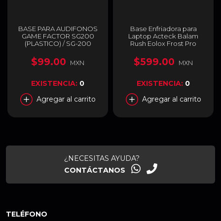
BASE PARA AUDIFONOS
Base Enfriadora para
GAME FACTOR SG200
Laptop Acteck Balam
(PLASTICO) / SG-200
Rush Eolox Frost Pro
EF740 | Laptops de Hasta
17″ | Ventilador de 140mm |
$99.00
$599.00
MXN
MXN
Hasta 2400 RPM | RGB |
Negro | BR-941136
EXISTENCIA:
0
EXISTENCIA:
0
Agregar al carrito
Agregar al carrito
¿NECESITAS AYUDA?
CONTÁCTANOS
TELÉFONO