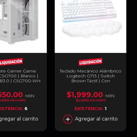
ete Gamer Game
Teclado Mecánico Alámbrico
CSG700 | Blanco |
Logitech G713 | Switch
SB3.0 | CSG700-WH
Brown Táctil | Con
Reposabrazos | Aurora
Collection | 920-010413
550.00
$1,999.00
MXN
MXN
1,899.00 MXM
$2,999.00 MXM
ISTENCIA:
6
EXISTENCIA:
1
gregar al carrito
Agregar al carrito