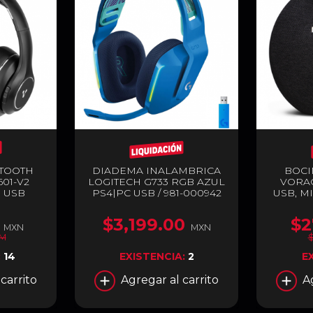
TOOTH
DIADEMA INALAMBRICA
BOCI
01-V2
LOGITECH G733 RGB AZUL
VORA
 USB
PS4|PC USB / 981-000942
USB, MI
$3,199.00
$2
MXN
MXN
XM
:
14
EXISTENCIA:
2
E
carrito
Agregar al carrito
A