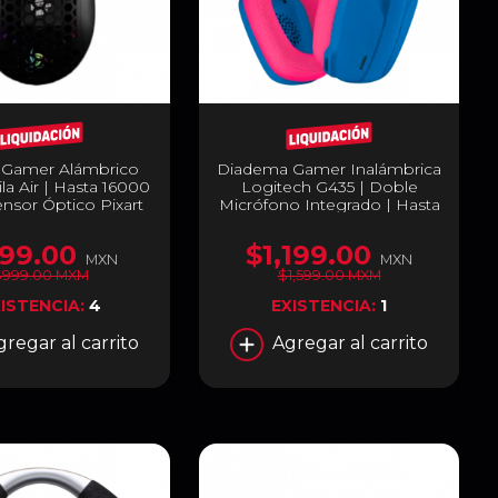
Gamer Alámbrico
Diadema Gamer Inalámbrica
la Air | Hasta 16000
Logitech G435 | Doble
ensor Óptico Pixart
Micrófono Integrado | Hasta
 | Peso Regulable
18 Horas de Batería |
 82 g | 6 Botones |
Bluetooth / Receptor
99.00
$1,199.00
 Intercambiables |
LIGHTSPEED USB-A | Cable
MXN
MXN
Negro Mate | VG-
de Carga USB-C a USB-A |
$999.00 MXM
$1,599.00 MXM
M550
PC / Mac / PlayStation | Azul
ISTENCIA:
4
EXISTENCIA:
1
/ Rosa | 981-001061
gregar al carrito
Agregar al carrito