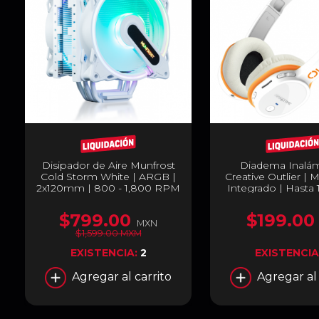
Disipador de Aire Munfrost
Diadema Inalám
Cold Storm White | ARGB |
Creative Outlier | 
2x120mm | 800 - 1,800 RPM
Integrado | Hasta 
| 33.0 dBA | LGA 1700
de Batería | Blueto
NFC / Lector de 
$799.00
$199.00
Micro SD / Cable U
MXN
3.5mm | PC / Mó
$1,599.00 MXM
Nintendo Switch | 
EXISTENCIA:
2
EXISTENCIA
51EF0690AA
Agregar al carrito
Agregar al 