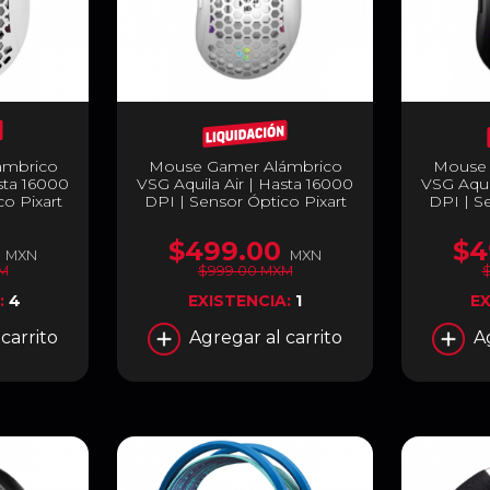
ámbrico
Mouse Gamer Alámbrico
Mouse 
sta 16000
VSG Aquila Air | Hasta 16000
VSG Aqui
o Pixart
DPI | Sensor Óptico Pixart
DPI | S
egulable
PMW3389 | Peso Regulable
PMW3389
otones |
de 60 a 82 g | 6 Botones |
de 60 a
$499.00
$4
biables |
Carcasas Intercambiables |
Carcasas
MXN
MXN
nte | VG-
RGB | Blanco Mate | VG-
RGB | 
M
$999.00 MXM
M550
:
4
EXISTENCIA:
1
EX
carrito
Agregar al carrito
A