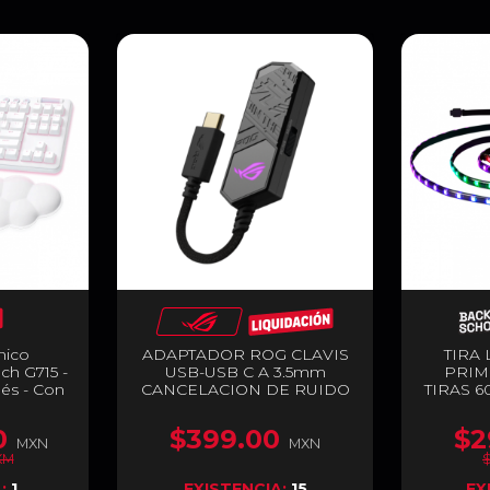
nico
ADAPTADOR ROG CLAVIS
TIRA
ch G715 -
USB-USB C A 3.5mm
PRIM
lés - Con
CANCELACION DE RUIDO
TIRAS 6
Aurora
IA Hi-Fi / ROG CLAVIS
-010684
0
$399.00
$2
MXN
MXN
XM
A:
1
EXISTENCIA:
15
EX