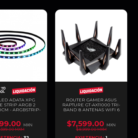
 LED ADATA XPG
ROUTER GAMER ASUS
E STRIP ARGB 2
RAPTURE GT-AX11000 TRI-
0CM - ARGBSTRIP-
BAND 8 ANTENAS WIFI 6
BKCWW
(802.11AX) GIGABIT
99.00
$7,599.00
MXN
MXN
$599.00 MXM
$8,999.00 MXM
ISTENCIA:
32
EXISTENCIA:
1