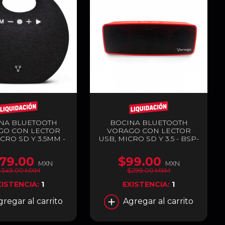
NA BLUETOOTH
BOCINA BLUETOOTH
GO CON LECTOR
VORAGO CON LECTOR
CRO SD Y 3.5MM -
USB, MICRO SD Y 3.5 - BSP-
BSP-250
100-RD-V2
79.00
$99.00
MXN
MXN
$349.00 MXM
$299.00 MXM
XISTENCIA:
1
EXISTENCIA:
1
gregar al carrito
Agregar al carrito