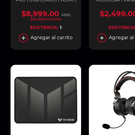
FHD | USB-C/Micro | HDMI |
MODULAR / PA-6
Touch | ProArt Display
PA148CTV
$8,999.00
$2,499.0
MXN
$10,999.00 MXM
EXISTENCIA:
1
EXISTENCI
Agregar al carrito
Agregar al 