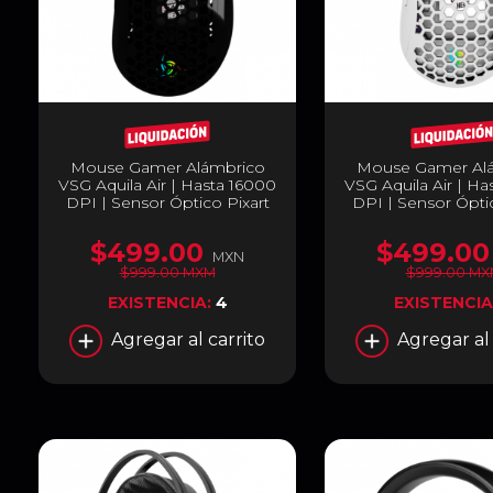
Mouse Gamer Alámbrico
Mouse Gamer Al
VSG Aquila Air | Hasta 16000
VSG Aquila Air | Ha
DPI | Sensor Óptico Pixart
DPI | Sensor Óptic
PMW3389 | Peso Regulable
PMW3389 | Peso R
de 60 a 82 g | 6 Botones |
de 60 a 82 g | 6 B
$499.00
$499.00
Carcasas Intercambiables |
Carcasas Intercam
MXN
RGB | Negro Brillante | VG-
RGB | Blanco Brilla
$999.00 MXM
$999.00 MX
M550
M550
EXISTENCIA:
4
EXISTENCIA
Agregar al carrito
Agregar al 