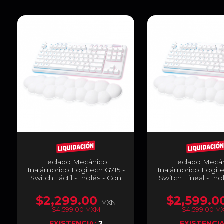
Teclado Mecánico
Teclado Mecá
Inalámbrico Logitech G715 -
Inalámbrico Logite
Switch Táctil - Inglés - Con
Switch Lineal - Ing
Reposabrazos - Aurora
Reposabrazos - 
Collection - 920-010453
Collection - 920
$2,299.00
$2,599.0
MXN
$4,599.00 MXM
$4,599.00 M
EXISTENCIA:
2
EXISTENCI