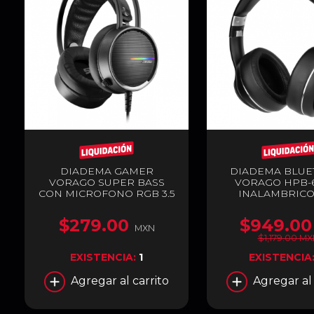
DIADEMA GAMER
DIADEMA BLUE
VORAGO SUPER BASS
VORAGO HPB-6
CON MICROFONO RGB 3.5
INALAMBRICO
DOBLE USB PARA
ILUMINACIÓN
$279.00
$949.00
ADAPTADOR 3.5MM DOBLE
MXN
A INDIVIDUAL HS-502
$1,179.00 M
EXISTENCIA:
1
EXISTENCIA
Agregar al carrito
Agregar al 