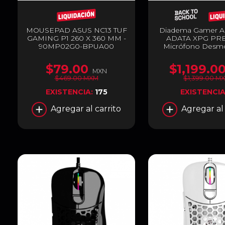
MOUSEPAD ASUS NC13 TUF
Diadema Gamer A
GAMING P1 260 X 360 MM -
ADATA XPG PRE
90MP02G0-BPUA00
Micrófono Desm
con Tecnologí
Cancelación de
$79.00
$1,199.0
Ambiental (ENC) 
MXN
Envolvente 7.1 | 
$469.00 MXM
$1,399.00 M
Estuche | Cable U
EXISTENCIA:
175
EXISTENCIA
3.5mm | PC / Mó
Nintendo Switch / 
Agregar al carrito
Agregar al 
Rojo | Negro 
PRECOG