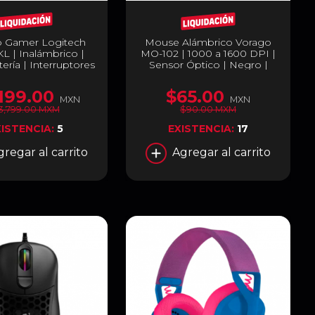
o Gamer Logitech
Mouse Alámbrico Vorago
KL | Inalámbrico |
MO-102 | 1000 a 1600 DPI |
ería | Interruptores
Sensor Óptico | Negro |
s | Inglés Táctil |
MO-102
ntroles Multimedia
199.00
$65.00
 de Volumen | 920-
MXN
MXN
009660
3,799.00 MXM
$90.00 MXM
XISTENCIA:
5
EXISTENCIA:
17
gregar al carrito
Agregar al carrito