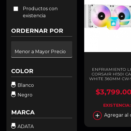
Productos con
existencia
ORDERNAR POR
ENFRIAMIENTO L
COLOR
CORSAIR H150I C
WHITE 360MM CW-9
WW
Blanco
$3,799.0
Negro
EXISTENCIA
MARCA
Agregar al 
ADATA