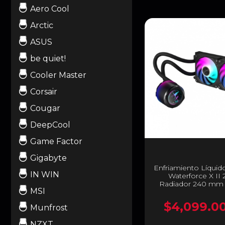
Aero Cool
Arctic
ASUS
be quiet!
Cooler Master
Corsair
Cougar
DeepCool
Game Factor
Gigabyte
Enfriamiento Líqui
IN WIN
Waterforce X II 
Radiador 240 mm 
MSI
2500 RPM | 
AORUSWATERFORC
$4,099.0
Munfrost
NZXT