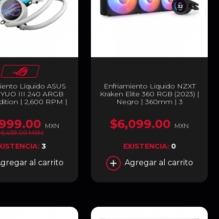
iento Líquido ASUS
Enfriamiento Liquido NZXT
YUO III 240 ARGB
Kraken Elite 360 RGB (2023) |
dition | 2,600 RPM |
Negro | 360mm | 3
a LED Anime Matrix |
Ventiladores RGB | Pantalla
ladores ARGB | ROG
LCD | RL-KR36E-B1
,999.00
$6,099.00
III 240 ARGB WHT
MXN
MXN
6,459.00 MXM
XISTENCIA:
3
EXISTENCIA:
0
gregar al carrito
Agregar al carrito