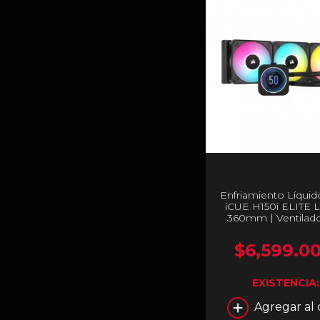
Enfriamiento Líquid
iCUE H150i ELITE L
360mm | Ventilad
RGB ELITE 120mm 
1851 / 1700 | AMD 
$6,599.0
| Color Negro | CW
WW
EXISTENCIA
Agregar al 