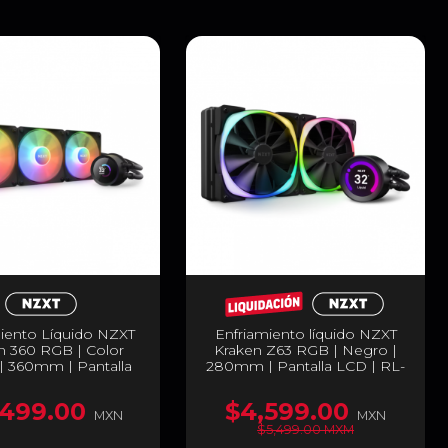
iento Líquido NZXT
Enfriamiento líquido NZXT
n 360 RGB | Color
Kraken Z63 RGB | Negro |
| 360mm | Pantalla
280mm | Pantalla LCD | RL-
ersonalizable | 3
KRZ63-R1
ores de 120mm | RL-
,499.00
$4,599.00
KR360-B1
MXN
MXN
$5,499.00 MXM