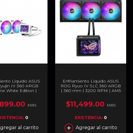
iento Líquido ASUS
Enfriamiento Líquido ASUS
ujin III 360 ARGB
ROG Ryuo IV SLC 360 ARGB
me White Edition |
| 360 mm | 3200 RPM | AM5
m | 0 - 2800 RPM |
/ AM4 | LGA 1700 / 1851 |
 | LGA 1851 / 1700 |
Pantalla Curva Personalizable
,899.00
$11,499.00
LCD Personalizable |
de 6.67" 2K AMOLED | ARGB
MXN
MXN
Blanco | 90RC0132-
| Negro | ROG Ryuo IV SLC
M0AAY0
360 ARGB
XISTENCIA:
0
EXISTENCIA:
0
gregar al carrito
Agregar al carrito