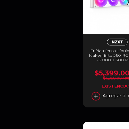
Enfriamiento Líqu
Kraken Elite 360 RG
- 2,800 ± 300 
Ventilador F360 
Pantalla LCD Person
$5,399.0
(60 Hz) | LGA 1851 
Color Blanco | RL-
$6,999.00 M
EXISTENCIA
Agregar al 