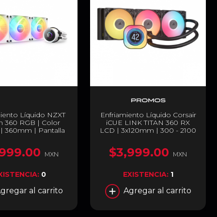
iento Líquido NZXT
Enfriamiento Líquido Corsair
n 360 RGB | Color
iCUE LINK TITAN 360 RX
| 360mm | Pantalla
LCD | 3x120mm | 300 - 2100
ersonalizable | 3
RPM | 10 - 36 dBA | Pantalla
ores de 120mm | RL-
LCD Personalizable | Intel
,999.00
$3,999.00
KR360-W1
LGA1851/1700 | AMD
MXN
MXN
AM5/AM4 | Color Negro |
CW-9061023-WW
XISTENCIA:
0
EXISTENCIA:
1
gregar al carrito
Agregar al carrito