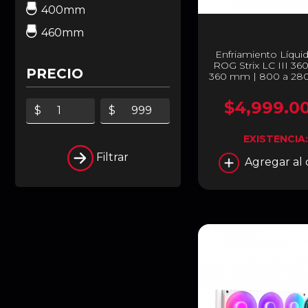
400mm
460mm
Enfriamiento Líqu
ROG Strix LC III 36
PRECIO
360 mm | 800 a 28
36 dBA | AM5 / AM
1851 / 1700 / 1200 /
$4,999.0
ARGB | Negro | ROG
$
$
III 360 ARG
EXISTENCIA
Filtrar
Agregar al 