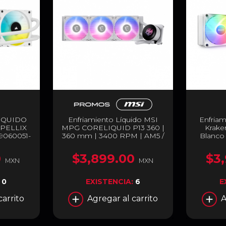
IQUIDO
Enfriamiento Líquido MSI
Enfriam
APELLIX
MPG CORELIQUID P13 360 |
Krake
060051-
360 mm | 3400 RPM | AM5 /
Blanco 
AM4 | LGA 1700 / 1851 |
LCD P
Pantalla Personalizable LCD
ventilad
0
$3,899.00
$3
de 2.1" | ARGB | Blanco |
MXN
MXN
MPG CORELIQUID P13 360 /
WHITE
:
0
EXISTENCIA:
6
E
carrito
Agregar al carrito
A