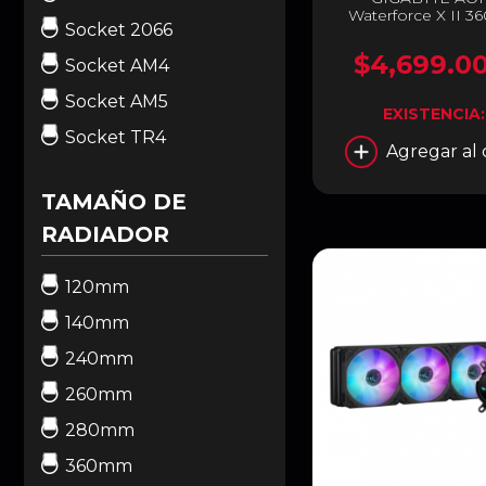
Waterforce X II 36
Socket 2066
360mm | LCD Display
1851,1700, / AMD A
$4,699.0
Socket AM4
2500~3000 RPM | 
dBA | GP-AO
Socket AM5
WATERFORCE X I
EXISTENCIA
Socket TR4
Agregar al 
TAMAÑO DE
RADIADOR
120mm
140mm
240mm
260mm
280mm
360mm