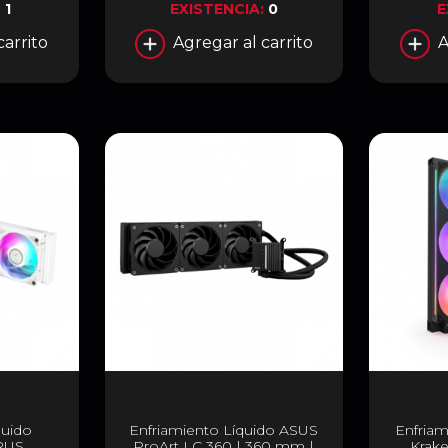
:
1
EXISTENCIA:
0
E
carrito
Agregar al carrito
A
quido
Enfriamiento Líquido ASUS
Enfriam
RUS
ProArt LC 360 | 360 mm |
Krake