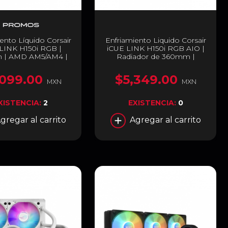
ento Líquido Corsair
Enfriamiento Liquido Corsair
LINK H150i RGB |
iCUE LINK H150i RGB AIO |
 | AMD AM5/AM4 |
Radiador de 360mm |
00/1200 | Blanco |
Ventiladores QX120 RGB |
-9061006-WW
AMD AM4/AM5 | LGA
,099.00
$5,349.00
1700/1200 | CW-9061003-
MXN
MXN
WW
XISTENCIA:
2
EXISTENCIA:
0
gregar al carrito
Agregar al carrito