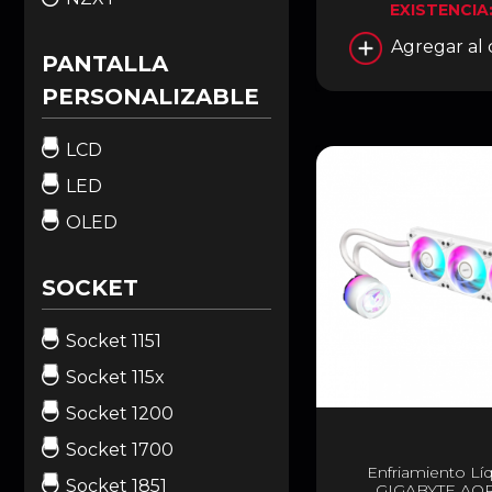
EXISTENCIA
Agregar al 
PANTALLA
PERSONALIZABLE
LCD
LED
OLED
SOCKET
Socket 1151
Socket 115x
Socket 1200
Socket 1700
Enfriamiento Lí
Socket 1851
GIGABYTE AO